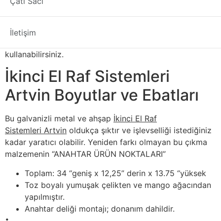
Çatı Sacı
elemanları kullanın. Bakım talimatları Nemli bir bezle
silerek temizleyiniz. Yeni kurmak istediğiniz
mağazalarda, depolarda ve birçok endüstriyel alanda bu
İletişim
ikinci el raf malzemesiniz gönül rahatlığı ile
kullanabilirsiniz.
İkinci El Raf Sistemleri
Artvin Boyutlar ve Ebatları
Bu galvanizli metal ve ahşap
İkinci El Raf
Sistemleri Artvin
oldukça şıktır ve işlevselliği istediğiniz
kadar yaratıcı olabilir. Yeniden farkı olmayan bu çıkma
malzemenin “ANAHTAR ÜRÜN NOKTALARI”
Toplam: 34 “geniş x 12,25” derin x 13.75 “yüksek
Toz boyalı yumuşak çelikten ve mango ağacından
yapılmıştır.
Anahtar deliği montajı; donanım dahildir.