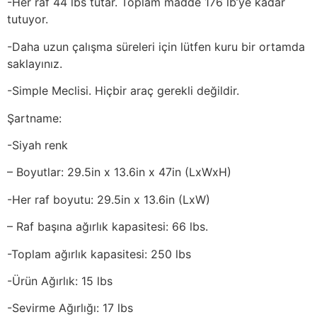
-Her raf 44 lbs tutar. Toplam madde 176 lb’ye kadar
tutuyor.
-Daha uzun çalışma süreleri için lütfen kuru bir ortamda
saklayınız.
-Simple Meclisi. Hiçbir araç gerekli değildir.
Şartname:
-Siyah renk
– Boyutlar: 29.5in x 13.6in x 47in (LxWxH)
-Her raf boyutu: 29.5in x 13.6in (LxW)
– Raf başına ağırlık kapasitesi: 66 lbs.
-Toplam ağırlık kapasitesi: 250 lbs
-Ürün Ağırlık: 15 lbs
-Sevirme Ağırlığı: 17 lbs