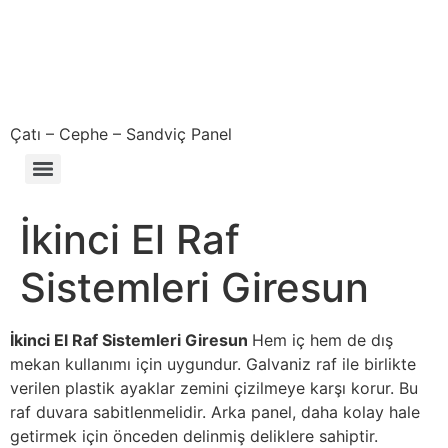
Çatı – Cephe – Sandviç Panel
Çıkma – Defolu – İkinci El – 2. El Sandviç Panel Fiyatları
İkinci El Raf
Sistemleri Giresun
İkinci El Raf Sistemleri Giresun
Hem iç hem de dış
mekan kullanımı için uygundur. Galvaniz raf ile birlikte
verilen plastik ayaklar zemini çizilmeye karşı korur. Bu
raf duvara sabitlenmelidir. Arka panel, daha kolay hale
getirmek için önceden delinmiş deliklere sahiptir.