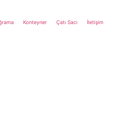
ğrama
Konteyner
Çatı Sacı
İletişim