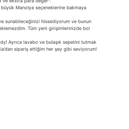
e ve ekstra para değer^.
ğer büyük Manolya seçeneklerine bakmaya
leye sunabileceğinizi hissediyorum ve bunun
eklemezdim. Tüm yeni girişimlerinizde bol
dy! Ayrıca lavabo ve bulaşık sepetini tutmak
ia’dan sipariş ettiğim her şey gibi seviyorum!