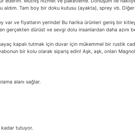
kür ederim. Müthiş hizmet ve paketleme. Dönüşüm ile nakliy
uyu aldım. Tam boy bir doku kutusu (ayakta), sprey vb. Di
y var ve fiyatların yerinde! Bu harika ürünleri geniş bir kit
n gerçekten dürüst ve sevgi dolu insanlardan daha azını b
sayaç kapalı tutmak için duvar için mükemmel bir rustik cad
vabonun bir kolu olarak sipariş edin! Aşk, aşk, onları Magnol
olama alanı sağlar.
 kadar tutuyor.