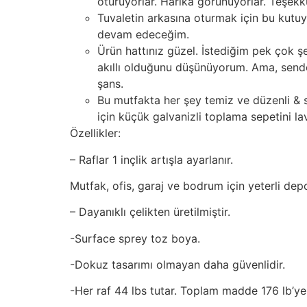
oturuyorlar. Harika görünüyorlar. Teşek
Tuvaletin arkasına oturmak için bu kut
devam edeceğim.
Ürün hattınız güzel. İstediğim pek çok şe
akıllı olduğunu düşünüyorum. Ama, sende
şans.
Bu mutfakta her şey temiz ve düzenli & 
için küçük galvanizli toplama sepetini la
Özellikler:
– Raflar 1 inçlik artışla ayarlanır.
Mutfak, ofis, garaj ve bodrum için yeterli dep
– Dayanıklı çelikten üretilmiştir.
-Surface sprey toz boya.
-Dokuz tasarımı olmayan daha güvenlidir.
-Her raf 44 lbs tutar. Toplam madde 176 lb’ye