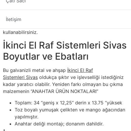
Çatı Sacı
elemanları kullanın. Bakım talimatları Nemli bir bezle
silerek temizleyiniz. Yeni kurmak istediğiniz
mağazalarda, depolarda ve birçok endüstriyel alanda bu
İletişim
ikinci el raf malzemesiniz gönül rahatlığı ile
kullanabilirsiniz.
İkinci El Raf Sistemleri Sivas
Boyutlar ve Ebatları
Bu galvanizli metal ve ahşap
İkinci El Raf
Sistemleri Sivas
oldukça şıktır ve işlevselliği istediğiniz
kadar yaratıcı olabilir. Yeniden farkı olmayan bu çıkma
malzemenin “ANAHTAR ÜRÜN NOKTALARI”
Toplam: 34 “geniş x 12,25” derin x 13.75 “yüksek
Toz boyalı yumuşak çelikten ve mango ağacından
yapılmıştır.
Anahtar deliği montajı; donanım dahildir.