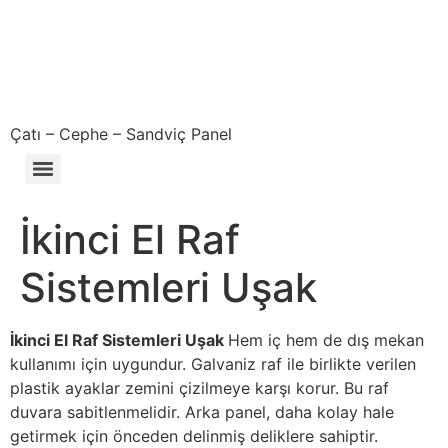
Çatı – Cephe – Sandviç Panel
Çıkma – Defolu – İkinci El – 2. El Sandviç Panel Fiyatları
İkinci El Raf
Sistemleri Uşak
İkinci El Raf Sistemleri Uşak
Hem iç hem de dış mekan
kullanımı için uygundur. Galvaniz raf ile birlikte verilen
plastik ayaklar zemini çizilmeye karşı korur. Bu raf
duvara sabitlenmelidir. Arka panel, daha kolay hale
getirmek için önceden delinmiş deliklere sahiptir.