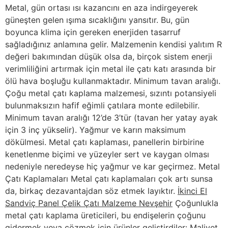
Metal, gün ortası ısı kazancını en aza indirgeyerek
güneşten gelen ışıma sıcaklığını yansıtır. Bu, gün
boyunca klima için gereken enerjiden tasarruf
sağladığınız anlamına gelir. Malzemenin kendisi yalıtım R
değeri bakımından düşük olsa da, birçok sistem enerji
verimliliğini artırmak için metal ile çatı katı arasında bir
ölü hava boşluğu kullanmaktadır. Minimum tavan aralığı.
Çoğu metal çatı kaplama malzemesi, sızıntı potansiyeli
bulunmaksızın hafif eğimli çatılara monte edilebilir.
Minimum tavan aralığı 12’de 3’tür (tavan her yatay ayak
için 3 inç yükselir). Yağmur ve karın maksimum
dökülmesi. Metal çatı kaplaması, panellerin birbirine
kenetlenme biçimi ve yüzeyler sert ve kaygan olması
nedeniyle neredeyse hiç yağmur ve kar geçirmez. Metal
Çatı Kaplamaları Metal çatı kaplamaları çok artı sunsa
da, birkaç dezavantajdan söz etmek layıktır.
İkinci El
Sandviç Panel Çelik Çatı Malzeme Nevşehir
Çoğunlukla
metal çatı kaplama üreticileri, bu endişelerin çoğunu
gidermek veya çözmek için ürünler geliştirdiler: Maliyet.