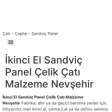
Çatı – Cephe – Sandviç Panel
Çıkma – Defolu – İkinci El – 2. El Sandviç Panel Fiyatları
İkinci El Sandviç
Panel Çelik Çatı
Malzeme Nevşehir
İkinci El Sandviç Panel Çelik Çatı Malzeme
Nevşehir
Fabrika, ahır ya da geçici barınma yerleri için
ihtiyacınız olan ikinci el, çıkma,2.el ya da defolu sandviç