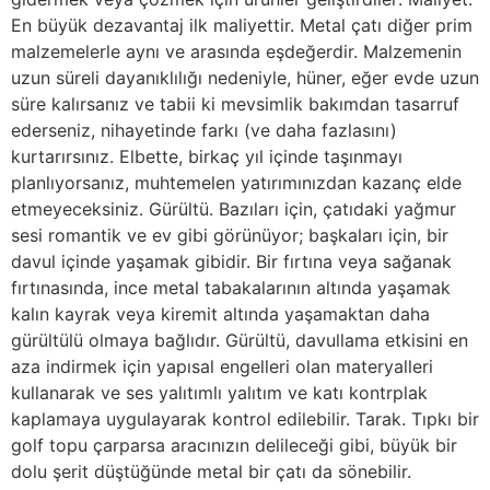
En büyük dezavantaj ilk maliyettir. Metal çatı diğer prim
malzemelerle aynı ve arasında eşdeğerdir. Malzemenin
uzun süreli dayanıklılığı nedeniyle, hüner, eğer evde uzun
süre kalırsanız ve tabii ki mevsimlik bakımdan tasarruf
ederseniz, nihayetinde farkı (ve daha fazlasını)
kurtarırsınız. Elbette, birkaç yıl içinde taşınmayı
planlıyorsanız, muhtemelen yatırımınızdan kazanç elde
etmeyeceksiniz. Gürültü. Bazıları için, çatıdaki yağmur
sesi romantik ve ev gibi görünüyor; başkaları için, bir
davul içinde yaşamak gibidir. Bir fırtına veya sağanak
fırtınasında, ince metal tabakalarının altında yaşamak
kalın kayrak veya kiremit altında yaşamaktan daha
gürültülü olmaya bağlıdır. Gürültü, davullama etkisini en
aza indirmek için yapısal engelleri olan materyalleri
kullanarak ve ses yalıtımlı yalıtım ve katı kontrplak
kaplamaya uygulayarak kontrol edilebilir. Tarak. Tıpkı bir
golf topu çarparsa aracınızın delileceği gibi, büyük bir
dolu şerit düştüğünde metal bir çatı da sönebilir.