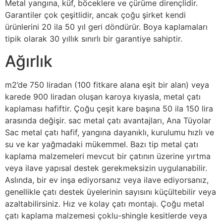
Metal yangına, küf, böceklere ve çürüme dirençlidir.
Garantiler çok çeşitlidir, ancak çoğu şirket kendi
ürünlerini 20 ila 50 yıl geri döndürür. Boya kaplamaları
tipik olarak 30 yıllık sınırlı bir garantiye sahiptir.
Ağırlık
m2’de 750 liradan (100 fitkare alana eşit bir alan) veya
karede 900 liradan oluşan karoya kıyasla, metal çatı
kaplaması hafiftir. Çoğu çeşit kare başına 50 ila 150 lira
arasında değişir. sac metal çatı avantajları, Ana Tüyolar
Sac metal çatı hafif, yangına dayanıklı, kurulumu hızlı ve
su ve kar yağmadaki mükemmel. Bazı tip metal çatı
kaplama malzemeleri mevcut bir çatının üzerine yırtma
veya ilave yapısal destek gerekmeksizin uygulanabilir.
Aslında, bir ev inşa ediyorsanız veya ilave ediyorsanız,
genellikle çatı destek üyelerinin sayısını küçültebilir veya
azaltabilirsiniz. Hız ve kolay çatı montajı. Çoğu metal
çatı kaplama malzemesi çoklu-shingle kesitlerde veya