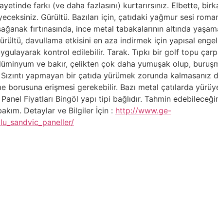
etinde farkı (ve daha fazlasını) kurtarırsınız. Elbette, birka
ksiniz. Gürültü. Bazıları için, çatıdaki yağmur sesi romanti
 sağanak fırtınasında, ince metal tabakalarının altında yaşam
ültü, davullama etkisini en aza indirmek için yapısal engell
ygulayarak kontrol edilebilir. Tarak. Tıpkı bir golf topu çarp
 Alüminyum ve bakır, çelikten çok daha yumuşak olup, buruşma
. Sızıntı yapmayan bir çatıda yürümek zorunda kalmasanız d
 borusuna erişmesi gerekebilir. Bazı metal çatılarda yürüyebi
Panel Fiyatları Bingöl yapı tipi bağlıdır. Tahmin edebileceğin
ım. Detaylar ve Bilgiler İçin :
http://www.ge-
lu_sandvic_paneller/