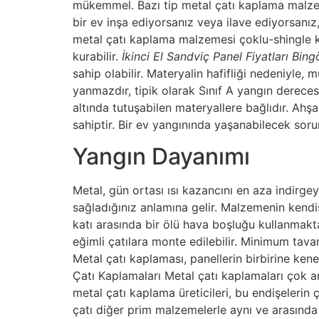
mükemmel. Bazı tip metal çatı kaplama malzeme
bir ev inşa ediyorsanız veya ilave ediyorsanız, 
metal çatı kaplama malzemesi çoklu-shingle kesi
kurabilir.
İkinci El Sandviç Panel Fiyatları Bing
sahip olabilir. Materyalin hafifliği nedeniyle, 
yanmazdır, tipik olarak Sınıf A yangın derecesi
altında tutuşabilen materyallere bağlıdır. Ah
sahiptir. Bir ev yangınında yaşanabilecek sorunl
Yangın Dayanımı
Metal, gün ortası ısı kazancını en aza indirge
sağladığınız anlamına gelir. Malzemenin kendisi
katı arasında bir ölü hava boşluğu kullanmakt
eğimli çatılara monte edilebilir. Minimum tava
Metal çatı kaplaması, panellerin birbirine k
Çatı Kaplamaları Metal çatı kaplamaları çok a
metal çatı kaplama üreticileri, bu endişelerin
çatı diğer prim malzemelerle aynı ve arasında 