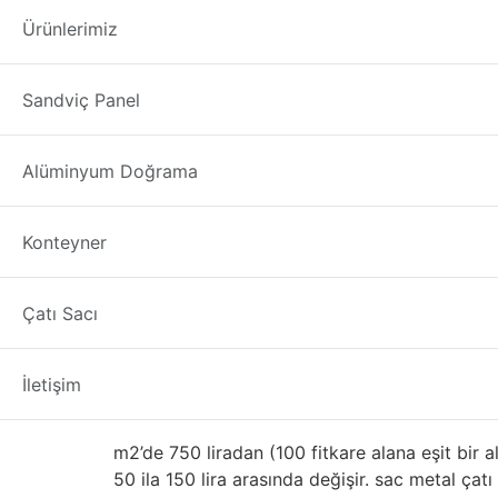
İkinci El Sandviç P
Ürünlerimiz
İkinci El Sandviç Panel Fiyatları Bingöl
Fabrika,
Sandviç Panel
türlerini firmamızla tedarik edebilirsiniz. Meta
materyalleri ile tartmak önemlidir. Burada, çel
metal çatı kaplama Mimarlar Dik durgun metal ç
Alüminyum Doğrama
Faydaları Metal, geleneksel çatı kaplama malzem
İkinci El – Çıkma Sand
Konteyner
Doğru şekilde monte edildiğinde, bir metal ça
Çatı Sacı
dökmesi gerekir. Metal yangına, küf, böceklere 
döndürür. Boya kaplamaları tipik olarak 30 yıllık
İletişim
Ağırlık
m2’de 750 liradan (100 fitkare alana eşit bir 
50 ila 150 lira arasında değişir. sac metal çat