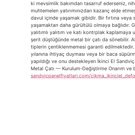
ki mevsimlik bakımdan tasarruf ederseniz, nihay
muhtemelen yatırımınızdan kazanç elde etmeyece
davul içinde yaşamak gibidir. Bir fırtına veya
yaşamaktan daha gürültülü olmaya bağlıdır. Gür
yalıtımlı yalıtım ve katı kontrplak kaplamaya u
şerit düştüğünde metal bir çatı da sönebilir.
tiplerin çentiklenmemesi garanti edilmektedir
yılanına ihtiyaç duyması veya bir baca süpürme
yapıldığı ve onu destekleyen İkinci El Sandviç 
Metal Çatı — Kurulum-Değiştirme Onarım ve bak
sandvicpanelfiyatlari.com/cikma_ikinciel_defo
İçindekiler