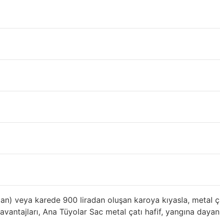
anel Fiyatları Bingöl
 ahır ya da geçici barınma yerleri için ihtiyacınız olan ikin
l çatı satın almak istiyorsanız, metalin artı ve eksilerini, as
ik, alüminyum ve diğer metal çatılığın bazı avantaj ve dezava
atı kapakları bu tatil evi, dayanıklı, hafif, yangına dayan
elerini farklı sayılarla atıyor:
viç Panel Sistemlerinin Ömrü
tının evin uzun süre dayanması, suyun sızdırmaz kılınması,
ve çürüme dirençlidir. Garantiler çok çeşitlidir, ancak çoğu ş
 sınırlı bir garantiye sahiptir.
alan) veya karede 900 liradan oluşan karoya kıyasla, metal ç
ı avantajları, Ana Tüyolar Sac metal çatı hafif, yangına daya