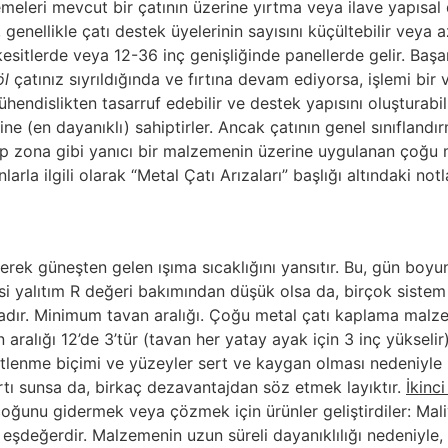
leri mevcut bir çatının üzerine yırtma veya ilave yapısal 
genellikle çatı destek üyelerinin sayısını küçültebilir veya a
tlerde veya 12-36 inç genişliğinde panellerde gelir. Başarılı
öl
çatınız sıyrıldığında ve fırtına devam ediyorsa, işlemi bir 
mühendislikten tasarruf edebilir ve destek yapısını oluşturabi
ne (en dayanıklı) sahiptirler. Ancak çatının genel sınıflandır
şap zona gibi yanıcı bir malzemenin üzerine uygulanan çoğu 
arla ilgili olarak “Metal Çatı Arızaları” başlığı altındaki not
yerek güneşten gelen ışıma sıcaklığını yansıtır. Bu, gün boyu
 yalıtım R değeri bakımından düşük olsa da, birçok sistem ene
adır. Minimum tavan aralığı. Çoğu metal çatı kaplama malzem
n aralığı 12’de 3’tür (tavan her yatay ayak için 3 inç yükse
enetlenme biçimi ve yüzeyler sert ve kaygan olması nedeniyl
rtı sunsa da, birkaç dezavantajdan söz etmek layıktır.
İkinc
 çoğunu gidermek veya çözmek için ürünler geliştirdiler: Mali
eşdeğerdir. Malzemenin uzun süreli dayanıklılığı nedeniyle, 