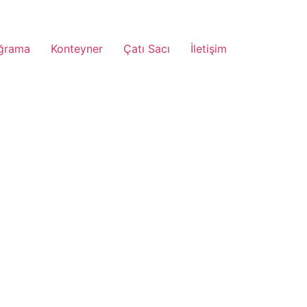
ğrama
Konteyner
Çatı Sacı
İletişim