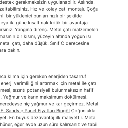
destek gerekmeksizin uygulanabilir. Aslında,
zaltabilirsiniz. Hız ve kolay çatı montajı. Çoğu
 bir yüklenici bunları hızlı bir şekilde
veya iki güne kısaltmak kritik bir avantaja
lirsiniz. Yangına direnç. Metal çatı malzemeleri
masının bir kısmı, yüzeyin altında yoğun ısı
metal çatı, daha düşük, Sınıf C derecesine
lara bakın.
nca klima için gereken enerjiden tasarruf
rji verimliliğini artırmak için metal ile çatı
esi, sızıntı potansiyeli bulunmaksızın hafif
lir). Yağmur ve karın maksimum dökülmesi.
e neredeyse hiç yağmur ve kar geçirmez. Metal
i El Sandviç Panel Fiyatları Bingöl
Çoğunlukla
yet. En büyük dezavantaj ilk maliyettir. Metal
hüner, eğer evde uzun süre kalırsanız ve tabii