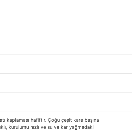
ci el, çıkma,2.el ya da defolu sandviç panel ve
falt, ahşap ve fayans gibi diğer daha yaygın çatı
ntajlarına yakından bakılıyor. ayaklı dikiş sac
ıklı koruma sağlar. Mimarlar Metal Çatı Kaplama
 yüksek rüzgarlardan kurtulma ve kolayca kar
irket kendi ürünlerini 20 ila 50 yıl geri
atı kaplaması hafiftir. Çoğu çeşit kare başına
nıklı, kurulumu hızlı ve su ve kar yağmadaki