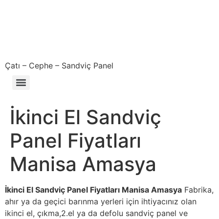
Çatı – Cephe – Sandviç Panel
Çıkma – Defolu – İkinci El – 2. El Sandviç Panel Fiyatları
İkinci El Sandviç
Panel Fiyatları
Manisa Amasya
İkinci El Sandviç Panel Fiyatları Manisa Amasya
Fabrika,
ahır ya da geçici barınma yerleri için ihtiyacınız olan
ikinci el, çıkma,2.el ya da defolu sandviç panel ve