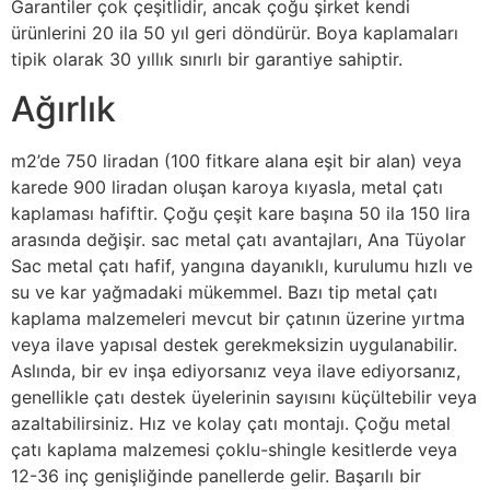
Garantiler çok çeşitlidir, ancak çoğu şirket kendi
ürünlerini 20 ila 50 yıl geri döndürür. Boya kaplamaları
tipik olarak 30 yıllık sınırlı bir garantiye sahiptir.
Ağırlık
m2’de 750 liradan (100 fitkare alana eşit bir alan) veya
karede 900 liradan oluşan karoya kıyasla, metal çatı
kaplaması hafiftir. Çoğu çeşit kare başına 50 ila 150 lira
arasında değişir. sac metal çatı avantajları, Ana Tüyolar
Sac metal çatı hafif, yangına dayanıklı, kurulumu hızlı ve
su ve kar yağmadaki mükemmel. Bazı tip metal çatı
kaplama malzemeleri mevcut bir çatının üzerine yırtma
veya ilave yapısal destek gerekmeksizin uygulanabilir.
Aslında, bir ev inşa ediyorsanız veya ilave ediyorsanız,
genellikle çatı destek üyelerinin sayısını küçültebilir veya
azaltabilirsiniz. Hız ve kolay çatı montajı. Çoğu metal
çatı kaplama malzemesi çoklu-shingle kesitlerde veya
12-36 inç genişliğinde panellerde gelir. Başarılı bir