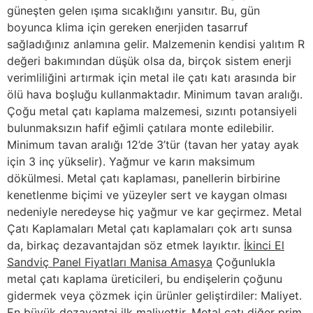
güneşten gelen ışıma sıcaklığını yansıtır. Bu, gün
boyunca klima için gereken enerjiden tasarruf
sağladığınız anlamına gelir. Malzemenin kendisi yalıtım R
değeri bakımından düşük olsa da, birçok sistem enerji
verimliliğini artırmak için metal ile çatı katı arasında bir
ölü hava boşluğu kullanmaktadır. Minimum tavan aralığı.
Çoğu metal çatı kaplama malzemesi, sızıntı potansiyeli
bulunmaksızın hafif eğimli çatılara monte edilebilir.
Minimum tavan aralığı 12’de 3’tür (tavan her yatay ayak
için 3 inç yükselir). Yağmur ve karın maksimum
dökülmesi. Metal çatı kaplaması, panellerin birbirine
kenetlenme biçimi ve yüzeyler sert ve kaygan olması
nedeniyle neredeyse hiç yağmur ve kar geçirmez. Metal
Çatı Kaplamaları Metal çatı kaplamaları çok artı sunsa
da, birkaç dezavantajdan söz etmek layıktır.
İkinci El
Sandviç Panel Fiyatları Manisa Amasya
Çoğunlukla
metal çatı kaplama üreticileri, bu endişelerin çoğunu
gidermek veya çözmek için ürünler geliştirdiler: Maliyet.
En büyük dezavantaj ilk maliyettir. Metal çatı diğer prim