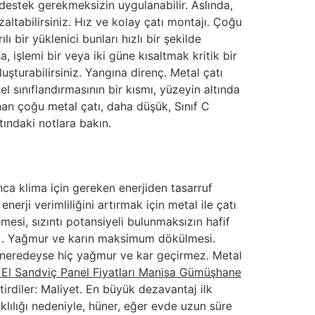
destek gerekmeksizin uygulanabilir. Aslında,
zaltabilirsiniz. Hız ve kolay çatı montajı. Çoğu
 bir yüklenici bunları hızlı bir şekilde
, işlemi bir veya iki güne kısaltmak kritik bir
luşturabilirsiniz. Yangına direnç. Metal çatı
l sınıflandırmasının bir kısmı, yüzeyin altında
nan çoğu metal çatı, daha düşük, Sınıf C
ltındaki notlara bakın.
nca klima için gereken enerjiden tasarruf
rji verimliliğini artırmak için metal ile çatı
esi, sızıntı potansiyeli bulunmaksızın hafif
lir). Yağmur ve karın maksimum dökülmesi.
e neredeyse hiç yağmur ve kar geçirmez. Metal
i El Sandviç Panel Fiyatları Manisa Gümüşhane
irdiler: Maliyet. En büyük dezavantaj ilk
klılığı nedeniyle, hüner, eğer evde uzun süre