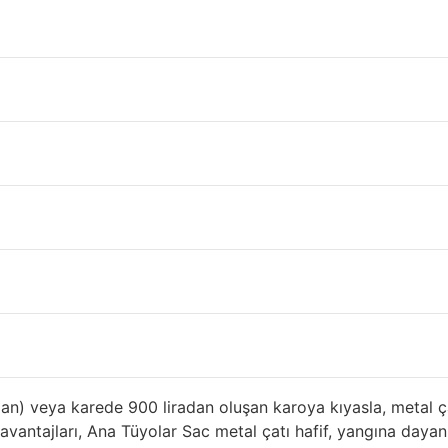
 Panel Fiyatları Manisa
müşhane
Fabrika, ahır ya da geçici barınma yerleri için ihtiyac
ebilirsiniz. Metal çatı satın almak istiyorsanız, metalin artı 
k önemlidir. Burada, çelik, alüminyum ve diğer metal çatılığ
Mimarlar Dik durgun metal çatı kapakları bu tatil evi, dayanı
eleneksel çatı kaplama malzemelerini farklı sayılarla atıyo
viç Panel Sistemlerinin Ömrü
tının evin uzun süre dayanması, suyun sızdırmaz kılınması,
ve çürüme dirençlidir. Garantiler çok çeşitlidir, ancak çoğu ş
 sınırlı bir garantiye sahiptir.
alan) veya karede 900 liradan oluşan karoya kıyasla, metal ç
ı avantajları, Ana Tüyolar Sac metal çatı hafif, yangına daya