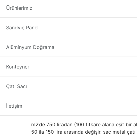
İkinci El Sandviç
Ürünlerimiz
İkinci El Sandviç Panel Fiyatları Manisa Gü
Sandviç Panel
sandviç panel ve türlerini firmamızla tedarik ed
diğer daha yaygın çatı materyalleri ile tartma
bakılıyor. ayaklı dikiş sac metal çatı kaplama 
Alüminyum Doğrama
Mimarlar Metal Çatı Kaplama Faydaları Metal, g
İkinci El – Çıkma Sand
Konteyner
Doğru şekilde monte edildiğinde, bir metal ça
Çatı Sacı
dökmesi gerekir. Metal yangına, küf, böceklere 
döndürür. Boya kaplamaları tipik olarak 30 yıllık
İletişim
Ağırlık
m2’de 750 liradan (100 fitkare alana eşit bir 
50 ila 150 lira arasında değişir. sac metal çat