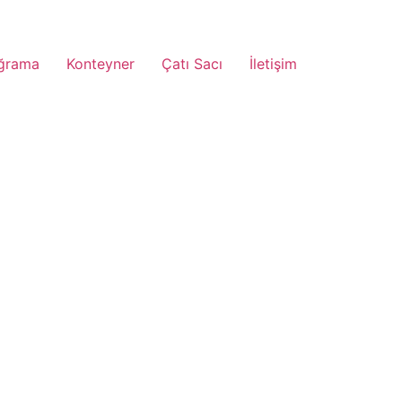
ğrama
Konteyner
Çatı Sacı
İletişim