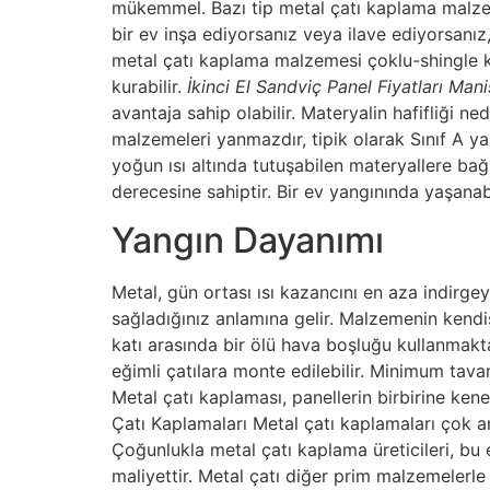
mükemmel. Bazı tip metal çatı kaplama malzeme
bir ev inşa ediyorsanız veya ilave ediyorsanız, 
metal çatı kaplama malzemesi çoklu-shingle kesi
kurabilir.
İkinci El Sandviç Panel Fiyatları M
avantaja sahip olabilir. Materyalin hafifliği ne
malzemeleri yanmazdır, tipik olarak Sınıf A yan
yoğun ısı altında tutuşabilen materyallere ba
derecesine sahiptir. Bir ev yangınında yaşanabil
Yangın Dayanımı
Metal, gün ortası ısı kazancını en aza indirge
sağladığınız anlamına gelir. Malzemenin kendisi
katı arasında bir ölü hava boşluğu kullanmakt
eğimli çatılara monte edilebilir. Minimum tava
Metal çatı kaplaması, panellerin birbirine k
Çatı Kaplamaları Metal çatı kaplamaları çok a
Çoğunlukla metal çatı kaplama üreticileri, bu 
maliyettir. Metal çatı diğer prim malzemelerle