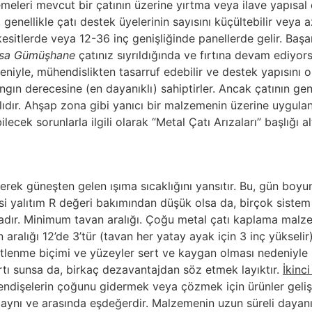
leri mevcut bir çatının üzerine yırtma veya ilave yapısal 
genellikle çatı destek üyelerinin sayısını küçültebilir veya a
tlerde veya 12-36 inç genişliğinde panellerde gelir. Başarılı
anisa Gümüşhane
çatınız sıyrıldığında ve fırtına devam ediyorsa
deniyle, mühendislikten tasarruf edebilir ve destek yapısını o
gın derecesine (en dayanıklı) sahiptirler. Ancak çatının gene
ğlıdır. Ahşap zona gibi yanıcı bir malzemenin üzerine uygula
ecek sorunlarla ilgili olarak “Metal Çatı Arızaları” başlığı a
yerek güneşten gelen ışıma sıcaklığını yansıtır. Bu, gün boyu
 yalıtım R değeri bakımından düşük olsa da, birçok sistem ene
adır. Minimum tavan aralığı. Çoğu metal çatı kaplama malzem
n aralığı 12’de 3’tür (tavan her yatay ayak için 3 inç yükse
enetlenme biçimi ve yüzeyler sert ve kaygan olması nedeniyl
rtı sunsa da, birkaç dezavantajdan söz etmek layıktır.
İkinc
endişelerin çoğunu gidermek veya çözmek için ürünler gelişt
 aynı ve arasında eşdeğerdir. Malzemenin uzun süreli dayanı