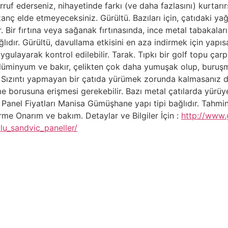
ruf ederseniz, nihayetinde farkı (ve daha fazlasını) kurtarırs
anç elde etmeyeceksiniz. Gürültü. Bazıları için, çatıdaki ya
r. Bir fırtına veya sağanak fırtınasında, ince metal tabakala
dır. Gürültü, davullama etkisini en aza indirmek için yapısa
ygulayarak kontrol edilebilir. Tarak. Tıpkı bir golf topu çarp
 Alüminyum ve bakır, çelikten çok daha yumuşak olup, buruşma
. Sızıntı yapmayan bir çatıda yürümek zorunda kalmasanız d
 borusuna erişmesi gerekebilir. Bazı metal çatılarda yürüyebi
 Panel Fiyatları Manisa Gümüşhane yapı tipi bağlıdır. Tahmin
rme Onarım ve bakım. Detaylar ve Bilgiler İçin :
http://www.
lu_sandvic_paneller/