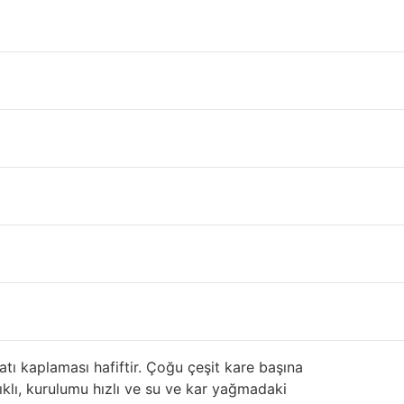
 Gümüşhane
ınız olan ikinci el, çıkma,2.el ya da defolu
ve eksilerini, asfalt, ahşap ve fayans gibi
ın bazı avantaj ve dezavantajlarına yakından
klı, hafif, yangına dayanıklı koruma sağlar.
r:
 yüksek rüzgarlardan kurtulma ve kolayca kar
irket kendi ürünlerini 20 ila 50 yıl geri
atı kaplaması hafiftir. Çoğu çeşit kare başına
nıklı, kurulumu hızlı ve su ve kar yağmadaki