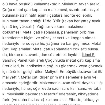
ölü hava boşluğu kullanmaktadır. Minimum tavan aralığı.
Çoğu metal çatı kaplama malzemesi, sızıntı potansiyeli
bulunmaksızın hafif eğimli çatılara monte edilebilir.
Minimum tavan aralığı 12’de 3’tür (tavan her yatay ayak
için 3 inç yükselir). Yağmur ve karın maksimum
dökülmesi. Metal çatı kaplaması, panellerin birbirine
kenetlenme biçimi ve yüzeyler sert ve kaygan olması
nedeniyle neredeyse hiç yağmur ve kar geçirmez. Metal
Çatı Kaplamaları Metal çatı kaplamaları çok artı sunsa
da, birkaç dezavantajdan söz etmek layıktır.
İkinci El
Sandviç Panel Kırklareli
Çoğunlukla metal çatı kaplama
üreticileri, bu endişelerin çoğunu gidermek veya çözmek
için ürünler geliştirdiler: Maliyet. En büyük dezavantaj ilk
maliyettir. Metal çatı diğer prim malzemelerle aynı ve
arasında eşdeğerdir. Malzemenin uzun süreli dayanıklılığı
nedeniyle, hüner, eğer evde uzun süre kalırsanız ve tabii
ki mevsimlik bakımdan tasarruf ederseniz, nihayetinde
farkı (ve daha fazlasını) kurtarırsınız. Elbette, birkaç yıl