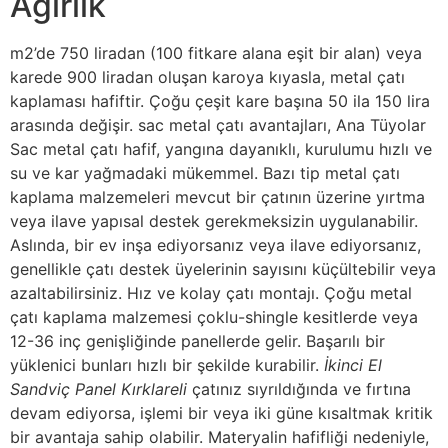
Ağırlık
m2’de 750 liradan (100 fitkare alana eşit bir alan) veya
karede 900 liradan oluşan karoya kıyasla, metal çatı
kaplaması hafiftir. Çoğu çeşit kare başına 50 ila 150 lira
arasında değişir. sac metal çatı avantajları, Ana Tüyolar
Sac metal çatı hafif, yangına dayanıklı, kurulumu hızlı ve
su ve kar yağmadaki mükemmel. Bazı tip metal çatı
kaplama malzemeleri mevcut bir çatının üzerine yırtma
veya ilave yapısal destek gerekmeksizin uygulanabilir.
Aslında, bir ev inşa ediyorsanız veya ilave ediyorsanız,
genellikle çatı destek üyelerinin sayısını küçültebilir veya
azaltabilirsiniz. Hız ve kolay çatı montajı. Çoğu metal
çatı kaplama malzemesi çoklu-shingle kesitlerde veya
12-36 inç genişliğinde panellerde gelir. Başarılı bir
yüklenici bunları hızlı bir şekilde kurabilir.
İkinci El
Sandviç Panel Kırklareli
çatınız sıyrıldığında ve fırtına
devam ediyorsa, işlemi bir veya iki güne kısaltmak kritik
bir avantaja sahip olabilir. Materyalin hafifliği nedeniyle,