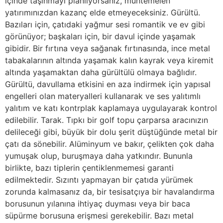
içinde taşınmayı planlıyorsanız, muhtemelen
yatırımınızdan kazanç elde etmeyeceksiniz. Gürültü.
Bazıları için, çatıdaki yağmur sesi romantik ve ev gibi
görünüyor; başkaları için, bir davul içinde yaşamak
gibidir. Bir fırtına veya sağanak fırtınasında, ince metal
tabakalarının altında yaşamak kalın kayrak veya kiremit
altında yaşamaktan daha gürültülü olmaya bağlıdır.
Gürültü, davullama etkisini en aza indirmek için yapısal
engelleri olan materyalleri kullanarak ve ses yalıtımlı
yalıtım ve katı kontrplak kaplamaya uygulayarak kontrol
edilebilir. Tarak. Tıpkı bir golf topu çarparsa aracınızın
delileceği gibi, büyük bir dolu şerit düştüğünde metal bir
çatı da sönebilir. Alüminyum ve bakır, çelikten çok daha
yumuşak olup, buruşmaya daha yatkındır. Bununla
birlikte, bazı tiplerin çentiklenmemesi garanti
edilmektedir. Sızıntı yapmayan bir çatıda yürümek
zorunda kalmasanız da, bir tesisatçıya bir havalandırma
borusunun yılanına ihtiyaç duyması veya bir baca
süpürme borusuna erişmesi gerekebilir. Bazı metal