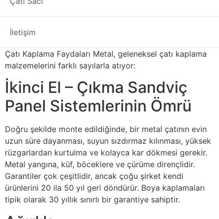
Çatı Sacı
metal çatılığın bazı avantaj ve dezavantajlarına yakından
bakılıyor. ayaklı dikiş sac metal çatı kaplama Mimarlar
Dik durgun metal çatı kapakları bu tatil evi, dayanıklı,
İletişim
hafif, yangına dayanıklı koruma sağlar. Mimarlar Metal
Çatı Kaplama Faydaları Metal, geleneksel çatı kaplama
malzemelerini farklı sayılarla atıyor:
İkinci El – Çıkma Sandviç
Panel Sistemlerinin Ömrü
Doğru şekilde monte edildiğinde, bir metal çatının evin
uzun süre dayanması, suyun sızdırmaz kılınması, yüksek
rüzgarlardan kurtulma ve kolayca kar dökmesi gerekir.
Metal yangına, küf, böceklere ve çürüme dirençlidir.
Garantiler çok çeşitlidir, ancak çoğu şirket kendi
ürünlerini 20 ila 50 yıl geri döndürür. Boya kaplamaları
tipik olarak 30 yıllık sınırlı bir garantiye sahiptir.