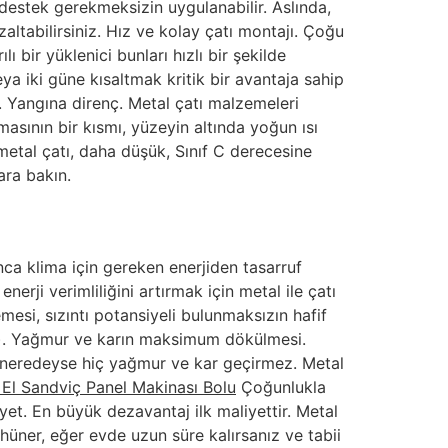
destek gerekmeksizin uygulanabilir. Aslında,
zaltabilirsiniz. Hız ve kolay çatı montajı. Çoğu
 bir yüklenici bunları hızlı bir şekilde
eya iki güne kısaltmak kritik bir avantaja sahip
iz. Yangına direnç. Metal çatı malzemeleri
masının bir kısmı, yüzeyin altında yoğun ısı
metal çatı, daha düşük, Sınıf C derecesine
lara bakın.
nca klima için gereken enerjiden tasarruf
rji verimliliğini artırmak için metal ile çatı
esi, sızıntı potansiyeli bulunmaksızın hafif
lir). Yağmur ve karın maksimum dökülmesi.
e neredeyse hiç yağmur ve kar geçirmez. Metal
i El Sandviç Panel Makinası Bolu
Çoğunlukla
yet. En büyük dezavantaj ilk maliyettir. Metal
hüner, eğer evde uzun süre kalırsanız ve tabii