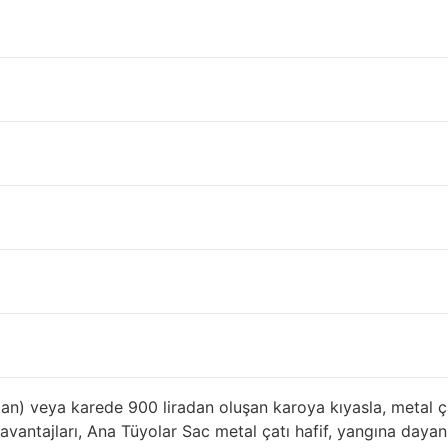
Panel Makinası Bolu
 ahır ya da geçici barınma yerleri için ihtiyacınız olan ikinc
l çatı satın almak istiyorsanız, metalin artı ve eksilerini, as
ik, alüminyum ve diğer metal çatılığın bazı avantaj ve dezava
atı kapakları bu tatil evi, dayanıklı, hafif, yangına dayan
elerini farklı sayılarla atıyor:
viç Panel Sistemlerinin Ömrü
tının evin uzun süre dayanması, suyun sızdırmaz kılınması,
ve çürüme dirençlidir. Garantiler çok çeşitlidir, ancak çoğu ş
 sınırlı bir garantiye sahiptir.
alan) veya karede 900 liradan oluşan karoya kıyasla, metal ç
ı avantajları, Ana Tüyolar Sac metal çatı hafif, yangına daya