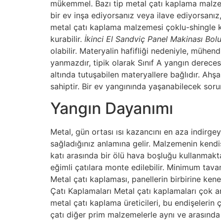
mükemmel. Bazı tip metal çatı kaplama malzeme
bir ev inşa ediyorsanız veya ilave ediyorsanız, 
metal çatı kaplama malzemesi çoklu-shingle kesi
kurabilir.
İkinci El Sandviç Panel Makinası Bol
olabilir. Materyalin hafifliği nedeniyle, mühend
yanmazdır, tipik olarak Sınıf A yangın derecesi
altında tutuşabilen materyallere bağlıdır. Ah
sahiptir. Bir ev yangınında yaşanabilecek sorunl
Yangın Dayanımı
Metal, gün ortası ısı kazancını en aza indirge
sağladığınız anlamına gelir. Malzemenin kendisi
katı arasında bir ölü hava boşluğu kullanmakt
eğimli çatılara monte edilebilir. Minimum tava
Metal çatı kaplaması, panellerin birbirine k
Çatı Kaplamaları Metal çatı kaplamaları çok a
metal çatı kaplama üreticileri, bu endişelerin
çatı diğer prim malzemelerle aynı ve arasında 