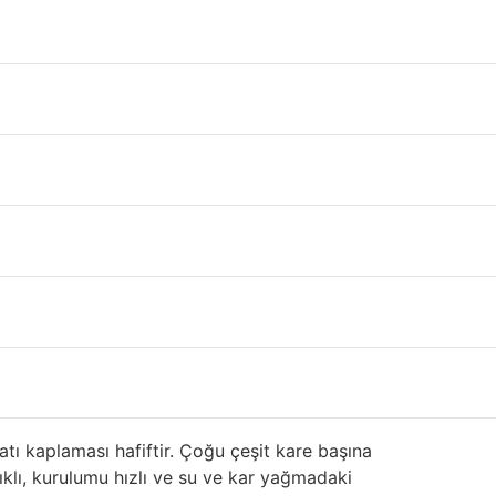
i el, çıkma,2.el ya da defolu sandviç panel ve
falt, ahşap ve fayans gibi diğer daha yaygın çatı
ntajlarına yakından bakılıyor. ayaklı dikiş sac
ıklı koruma sağlar. Mimarlar Metal Çatı Kaplama
 yüksek rüzgarlardan kurtulma ve kolayca kar
irket kendi ürünlerini 20 ila 50 yıl geri
atı kaplaması hafiftir. Çoğu çeşit kare başına
nıklı, kurulumu hızlı ve su ve kar yağmadaki