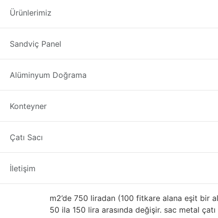
İkinci El Sandviç 
Ürünlerimiz
İkinci El Sandviç Panel Makinası Bolu
Fabrika,
Sandviç Panel
türlerini firmamızla tedarik edebilirsiniz. Meta
materyalleri ile tartmak önemlidir. Burada, çel
metal çatı kaplama Mimarlar Dik durgun metal ç
Alüminyum Doğrama
Faydaları Metal, geleneksel çatı kaplama malzem
İkinci El – Çıkma Sand
Konteyner
Doğru şekilde monte edildiğinde, bir metal ça
Çatı Sacı
dökmesi gerekir. Metal yangına, küf, böceklere 
döndürür. Boya kaplamaları tipik olarak 30 yıllık
İletişim
Ağırlık
m2’de 750 liradan (100 fitkare alana eşit bir 
50 ila 150 lira arasında değişir. sac metal çat