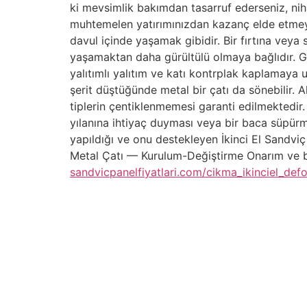
ki mevsimlik bakımdan tasarruf ederseniz, nihay
muhtemelen yatırımınızdan kazanç elde etmeyece
davul içinde yaşamak gibidir. Bir fırtına veya
yaşamaktan daha gürültülü olmaya bağlıdır. Gür
yalıtımlı yalıtım ve katı kontrplak kaplamaya u
şerit düştüğünde metal bir çatı da sönebilir.
tiplerin çentiklenmemesi garanti edilmektedir
yılanına ihtiyaç duyması veya bir baca süpürme
yapıldığı ve onu destekleyen İkinci El Sandviç 
Metal Çatı — Kurulum-Değiştirme Onarım ve bak
sandvicpanelfiyatlari.com/cikma_ikinciel_defo
İçindekiler