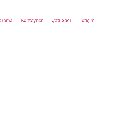
ğrama
Konteyner
Çatı Sacı
İletişim