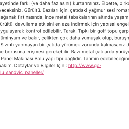
etinde farkı (ve daha fazlasını) kurtarırsınız. Elbette, birka
ksiniz. Gürültü. Bazıları için, çatıdaki yağmur sesi romanti
 sağanak fırtınasında, ince metal tabakalarının altında yaşam
ültü, davullama etkisini en aza indirmek için yapısal engell
ygulayarak kontrol edilebilir. Tarak. Tıpkı bir golf topu çarp
 Alüminyum ve bakır, çelikten çok daha yumuşak olup, buruşma
. Sızıntı yapmayan bir çatıda yürümek zorunda kalmasanız d
 borusuna erişmesi gerekebilir. Bazı metal çatılarda yürüyebi
Panel Makinası Bolu yapı tipi bağlıdır. Tahmin edebileceğiniz
ım. Detaylar ve Bilgiler İçin :
http://www.ge-
lu_sandvic_paneller/