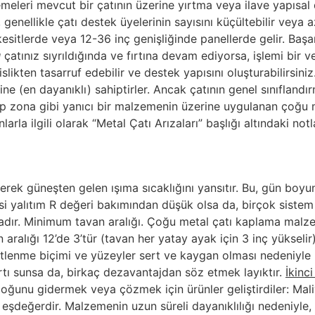
leri mevcut bir çatının üzerine yırtma veya ilave yapısal 
genellikle çatı destek üyelerinin sayısını küçültebilir veya a
tlerde veya 12-36 inç genişliğinde panellerde gelir. Başarılı
u
çatınız sıyrıldığında ve fırtına devam ediyorsa, işlemi bir v
islikten tasarruf edebilir ve destek yapısını oluşturabilirsin
ne (en dayanıklı) sahiptirler. Ancak çatının genel sınıflandır
şap zona gibi yanıcı bir malzemenin üzerine uygulanan çoğu 
arla ilgili olarak “Metal Çatı Arızaları” başlığı altındaki not
yerek güneşten gelen ışıma sıcaklığını yansıtır. Bu, gün boyu
 yalıtım R değeri bakımından düşük olsa da, birçok sistem ene
adır. Minimum tavan aralığı. Çoğu metal çatı kaplama malzem
n aralığı 12’de 3’tür (tavan her yatay ayak için 3 inç yükse
enetlenme biçimi ve yüzeyler sert ve kaygan olması nedeniyl
rtı sunsa da, birkaç dezavantajdan söz etmek layıktır.
İkinc
 çoğunu gidermek veya çözmek için ürünler geliştirdiler: Mali
eşdeğerdir. Malzemenin uzun süreli dayanıklılığı nedeniyle, 