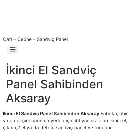
Çatı – Cephe – Sandviç Panel
Çıkma – Defolu – İkinci El – 2. El Sandviç Panel Fiyatları
İkinci El Sandviç
Panel Sahibinden
Aksaray
İkinci El Sandviç Panel Sahibinden Aksaray
Fabrika, ahır
ya da geçici barınma yerleri için ihtiyacınız olan ikinci el,
çıkma,2.el ya da defolu sandviç panel ve türlerini