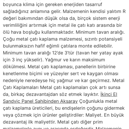
boyunca klima için gereken enerjiden tasarruf
sağladığınız anlamına gelir. Malzemenin kendisi yalıtım R
değeri bakımından düşük olsa da, birçok sistem enerji
verimliliğini artırmak için metal ile çatı katı arasında bir
ölü hava boşluğu kullanmaktadır. Minimum tavan aralığı.
Çoğu metal çatı kaplama malzemesi, sızıntı potansiyeli
bulunmaksızın hafif eğimli çatılara monte edilebilir.
Minimum tavan aralığı 12’de 3’tür (tavan her yatay ayak
için 3 inç yükselir). Yağmur ve karın maksimum
dökülmesi. Metal çatı kaplaması, panellerin birbirine
kenetlenme biçimi ve yüzeyler sert ve kaygan olması
nedeniyle neredeyse hiç yağmur ve kar geçirmez. Metal
Çatı Kaplamaları Metal çatı kaplamaları çok artı sunsa
da, birkaç dezavantajdan söz etmek layıktır.
İkinci El
Sandviç Panel Sahibinden Aksaray
Çoğunlukla metal
çatı kaplama üreticileri, bu endişelerin çoğunu gidermek
veya çözmek için ürünler geliştirdiler: Maliyet. En büyük
dezavantaj ilk maliyettir. Metal çatı diğer prim
malzemelerle aynı ve arasında eşdeğerdir. Malzemenin