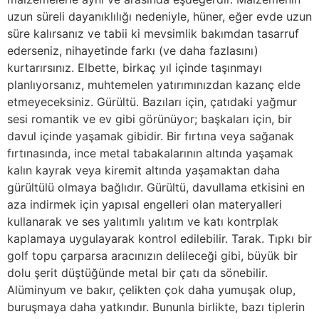
uzun süreli dayanıklılığı nedeniyle, hüner, eğer evde uzun
süre kalırsanız ve tabii ki mevsimlik bakımdan tasarruf
ederseniz, nihayetinde farkı (ve daha fazlasını)
kurtarırsınız. Elbette, birkaç yıl içinde taşınmayı
planlıyorsanız, muhtemelen yatırımınızdan kazanç elde
etmeyeceksiniz. Gürültü. Bazıları için, çatıdaki yağmur
sesi romantik ve ev gibi görünüyor; başkaları için, bir
davul içinde yaşamak gibidir. Bir fırtına veya sağanak
fırtınasında, ince metal tabakalarının altında yaşamak
kalın kayrak veya kiremit altında yaşamaktan daha
gürültülü olmaya bağlıdır. Gürültü, davullama etkisini en
aza indirmek için yapısal engelleri olan materyalleri
kullanarak ve ses yalıtımlı yalıtım ve katı kontrplak
kaplamaya uygulayarak kontrol edilebilir. Tarak. Tıpkı bir
golf topu çarparsa aracınızın delileceği gibi, büyük bir
dolu şerit düştüğünde metal bir çatı da sönebilir.
Alüminyum ve bakır, çelikten çok daha yumuşak olup,
buruşmaya daha yatkındır. Bununla birlikte, bazı tiplerin