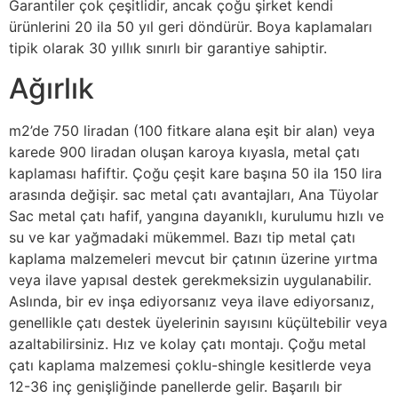
Garantiler çok çeşitlidir, ancak çoğu şirket kendi
ürünlerini 20 ila 50 yıl geri döndürür. Boya kaplamaları
tipik olarak 30 yıllık sınırlı bir garantiye sahiptir.
Ağırlık
m2’de 750 liradan (100 fitkare alana eşit bir alan) veya
karede 900 liradan oluşan karoya kıyasla, metal çatı
kaplaması hafiftir. Çoğu çeşit kare başına 50 ila 150 lira
arasında değişir. sac metal çatı avantajları, Ana Tüyolar
Sac metal çatı hafif, yangına dayanıklı, kurulumu hızlı ve
su ve kar yağmadaki mükemmel. Bazı tip metal çatı
kaplama malzemeleri mevcut bir çatının üzerine yırtma
veya ilave yapısal destek gerekmeksizin uygulanabilir.
Aslında, bir ev inşa ediyorsanız veya ilave ediyorsanız,
genellikle çatı destek üyelerinin sayısını küçültebilir veya
azaltabilirsiniz. Hız ve kolay çatı montajı. Çoğu metal
çatı kaplama malzemesi çoklu-shingle kesitlerde veya
12-36 inç genişliğinde panellerde gelir. Başarılı bir