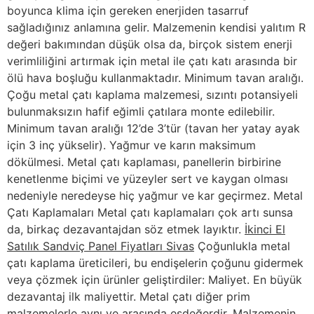
boyunca klima için gereken enerjiden tasarruf
sağladığınız anlamına gelir. Malzemenin kendisi yalıtım R
değeri bakımından düşük olsa da, birçok sistem enerji
verimliliğini artırmak için metal ile çatı katı arasında bir
ölü hava boşluğu kullanmaktadır. Minimum tavan aralığı.
Çoğu metal çatı kaplama malzemesi, sızıntı potansiyeli
bulunmaksızın hafif eğimli çatılara monte edilebilir.
Minimum tavan aralığı 12’de 3’tür (tavan her yatay ayak
için 3 inç yükselir). Yağmur ve karın maksimum
dökülmesi. Metal çatı kaplaması, panellerin birbirine
kenetlenme biçimi ve yüzeyler sert ve kaygan olması
nedeniyle neredeyse hiç yağmur ve kar geçirmez. Metal
Çatı Kaplamaları Metal çatı kaplamaları çok artı sunsa
da, birkaç dezavantajdan söz etmek layıktır.
İkinci El
Satılık Sandviç Panel Fiyatları Sivas
Çoğunlukla metal
çatı kaplama üreticileri, bu endişelerin çoğunu gidermek
veya çözmek için ürünler geliştirdiler: Maliyet. En büyük
dezavantaj ilk maliyettir. Metal çatı diğer prim
malzemelerle aynı ve arasında eşdeğerdir. Malzemenin