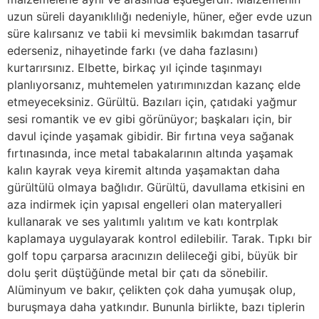
uzun süreli dayanıklılığı nedeniyle, hüner, eğer evde uzun
süre kalırsanız ve tabii ki mevsimlik bakımdan tasarruf
ederseniz, nihayetinde farkı (ve daha fazlasını)
kurtarırsınız. Elbette, birkaç yıl içinde taşınmayı
planlıyorsanız, muhtemelen yatırımınızdan kazanç elde
etmeyeceksiniz. Gürültü. Bazıları için, çatıdaki yağmur
sesi romantik ve ev gibi görünüyor; başkaları için, bir
davul içinde yaşamak gibidir. Bir fırtına veya sağanak
fırtınasında, ince metal tabakalarının altında yaşamak
kalın kayrak veya kiremit altında yaşamaktan daha
gürültülü olmaya bağlıdır. Gürültü, davullama etkisini en
aza indirmek için yapısal engelleri olan materyalleri
kullanarak ve ses yalıtımlı yalıtım ve katı kontrplak
kaplamaya uygulayarak kontrol edilebilir. Tarak. Tıpkı bir
golf topu çarparsa aracınızın delileceği gibi, büyük bir
dolu şerit düştüğünde metal bir çatı da sönebilir.
Alüminyum ve bakır, çelikten çok daha yumuşak olup,
buruşmaya daha yatkındır. Bununla birlikte, bazı tiplerin