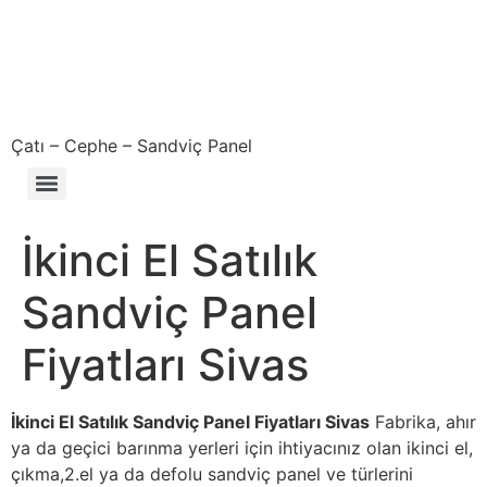
Çatı – Cephe – Sandviç Panel
Çıkma – Defolu – İkinci El – 2. El Sandviç Panel Fiyatları
İkinci El Satılık
Sandviç Panel
Fiyatları Sivas
İkinci El Satılık Sandviç Panel Fiyatları Sivas
Fabrika, ahır
ya da geçici barınma yerleri için ihtiyacınız olan ikinci el,
çıkma,2.el ya da defolu sandviç panel ve türlerini