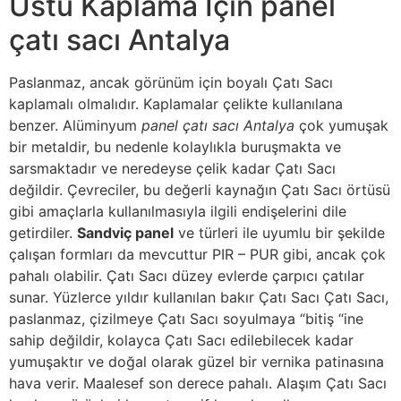
Üstü Kaplama İçin panel
çatı sacı Antalya
Paslanmaz, ancak görünüm için boyalı Çatı Sacı
kaplamalı olmalıdır. Kaplamalar çelikte kullanılana
benzer. Alüminyum
panel çatı sacı Antalya
çok yumuşak
bir metaldir, bu nedenle kolaylıkla buruşmakta ve
sarsmaktadır ve neredeyse çelik kadar Çatı Sacı
değildir. Çevreciler, bu değerli kaynağın Çatı Sacı örtüsü
gibi amaçlarla kullanılmasıyla ilgili endişelerini dile
getirdiler.
Sandviç panel
ve türleri ile uyumlu bir şekilde
çalışan formları da mevcuttur PIR – PUR gibi, ancak çok
pahalı olabilir. Çatı Sacı düzey evlerde çarpıcı çatılar
sunar. Yüzlerce yıldır kullanılan bakır Çatı Sacı Çatı Sacı,
paslanmaz, çizilmeye Çatı Sacı soyulmaya “bitiş “ine
sahip değildir, kolayca Çatı Sacı edilebilecek kadar
yumuşaktır ve doğal olarak güzel bir vernika patinasına
hava verir. Maalesef son derece pahalı. Alaşım Çatı Sacı