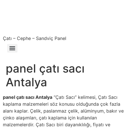
Çatı – Cephe – Sandviç Panel
Çıkma – Defolu – İkinci El – 2. El Sandviç Panel Fiyatları
panel çatı sacı
Antalya
panel çatı sacı Antalya
“Çatı Sacı” kelimesi, Çatı Sacı
kaplama malzemeleri söz konusu olduğunda çok fazla
alanı kaplar. Çelik, paslanmaz çelik, alüminyum, bakır ve
çinko alaşımları, çatı kaplama için kullanılan
malzemelerdir. Çatı Sacı biri dayanıklılığı, fiyatı ve