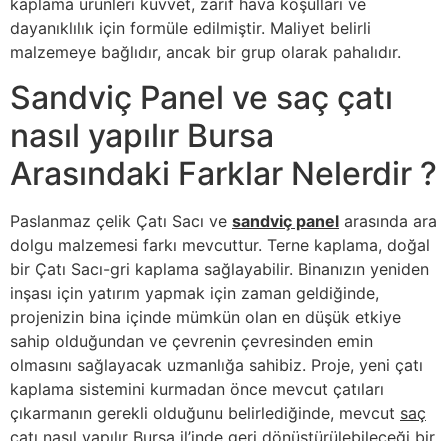
kaplama ürünleri kuvvet, zarif hava koşulları ve
dayanıklılık için formüle edilmiştir. Maliyet belirli
malzemeye bağlıdır, ancak bir grup olarak pahalıdır.
Sandviç Panel ve saç çatı
nasıl yapılır Bursa
Arasındaki Farklar Nelerdir ?
Paslanmaz çelik Çatı Sacı ve
sandviç panel
arasında ara
dolgu malzemesi farkı mevcuttur. Terne kaplama, doğal
bir Çatı Sacı-gri kaplama sağlayabilir. Binanızın yeniden
inşası için yatırım yapmak için zaman geldiğinde,
projenizin bina içinde mümkün olan en düşük etkiye
sahip olduğundan ve çevrenin çevresinden emin
olmasını sağlayacak uzmanlığa sahibiz. Proje, yeni çatı
kaplama sistemini kurmadan önce mevcut çatıları
çıkarmanın gerekli olduğunu belirlediğinde, mevcut
saç
çatı nasıl yapılır Bursa
il’inde geri dönüştürülebileceği bir