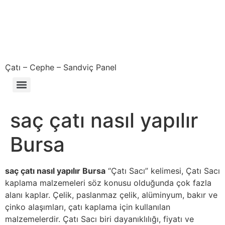
Çatı – Cephe – Sandviç Panel
Çıkma – Defolu – İkinci El – 2. El Sandviç Panel Fiyatları
saç çatı nasıl yapılır
Bursa
saç çatı nasıl yapılır Bursa
“Çatı Sacı” kelimesi, Çatı Sacı
kaplama malzemeleri söz konusu olduğunda çok fazla
alanı kaplar. Çelik, paslanmaz çelik, alüminyum, bakır ve
çinko alaşımları, çatı kaplama için kullanılan
malzemelerdir. Çatı Sacı biri dayanıklılığı, fiyatı ve