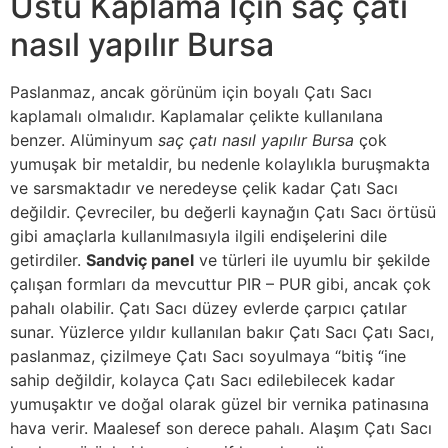
Üstü Kaplama İçin saç çatı
nasıl yapılır Bursa
Paslanmaz, ancak görünüm için boyalı Çatı Sacı
kaplamalı olmalıdır. Kaplamalar çelikte kullanılana
benzer. Alüminyum
saç çatı nasıl yapılır Bursa
çok
yumuşak bir metaldir, bu nedenle kolaylıkla buruşmakta
ve sarsmaktadır ve neredeyse çelik kadar Çatı Sacı
değildir. Çevreciler, bu değerli kaynağın Çatı Sacı örtüsü
gibi amaçlarla kullanılmasıyla ilgili endişelerini dile
getirdiler.
Sandviç panel
ve türleri ile uyumlu bir şekilde
çalışan formları da mevcuttur PIR – PUR gibi, ancak çok
pahalı olabilir. Çatı Sacı düzey evlerde çarpıcı çatılar
sunar. Yüzlerce yıldır kullanılan bakır Çatı Sacı Çatı Sacı,
paslanmaz, çizilmeye Çatı Sacı soyulmaya “bitiş “ine
sahip değildir, kolayca Çatı Sacı edilebilecek kadar
yumuşaktır ve doğal olarak güzel bir vernika patinasına
hava verir. Maalesef son derece pahalı. Alaşım Çatı Sacı