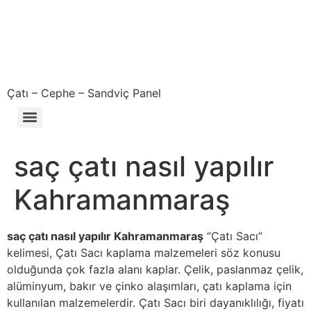
Çatı – Cephe – Sandviç Panel
Çıkma – Defolu – İkinci El – 2. El Sandviç Panel Fiyatları
saç çatı nasıl yapılır
Kahramanmaraş
saç çatı nasıl yapılır Kahramanmaraş
“Çatı Sacı”
kelimesi, Çatı Sacı kaplama malzemeleri söz konusu
olduğunda çok fazla alanı kaplar. Çelik, paslanmaz çelik,
alüminyum, bakır ve çinko alaşımları, çatı kaplama için
kullanılan malzemelerdir. Çatı Sacı biri dayanıklılığı, fiyatı