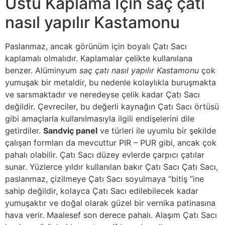
Üstü Kaplama İçin saç çatı
nasıl yapılır Kastamonu
Paslanmaz, ancak görünüm için boyalı Çatı Sacı
kaplamalı olmalıdır. Kaplamalar çelikte kullanılana
benzer. Alüminyum
saç çatı nasıl yapılır Kastamonu
çok
yumuşak bir metaldir, bu nedenle kolaylıkla buruşmakta
ve sarsmaktadır ve neredeyse çelik kadar Çatı Sacı
değildir. Çevreciler, bu değerli kaynağın Çatı Sacı örtüsü
gibi amaçlarla kullanılmasıyla ilgili endişelerini dile
getirdiler.
Sandviç panel
ve türleri ile uyumlu bir şekilde
çalışan formları da mevcuttur PIR – PUR gibi, ancak çok
pahalı olabilir. Çatı Sacı düzey evlerde çarpıcı çatılar
sunar. Yüzlerce yıldır kullanılan bakır Çatı Sacı Çatı Sacı,
paslanmaz, çizilmeye Çatı Sacı soyulmaya “bitiş “ine
sahip değildir, kolayca Çatı Sacı edilebilecek kadar
yumuşaktır ve doğal olarak güzel bir vernika patinasına
hava verir. Maalesef son derece pahalı. Alaşım Çatı Sacı