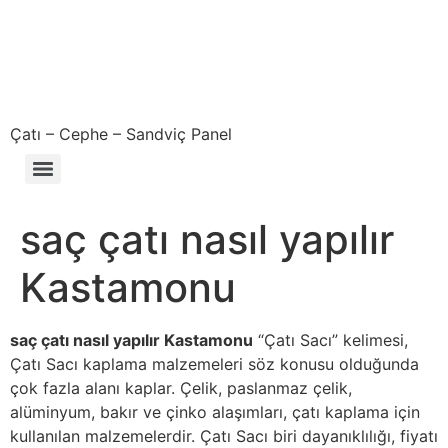
Çatı – Cephe – Sandviç Panel
Çıkma – Defolu – İkinci El – 2. El Sandviç Panel Fiyatları
saç çatı nasıl yapılır
Kastamonu
saç çatı nasıl yapılır Kastamonu
“Çatı Sacı” kelimesi,
Çatı Sacı kaplama malzemeleri söz konusu olduğunda
çok fazla alanı kaplar. Çelik, paslanmaz çelik,
alüminyum, bakır ve çinko alaşımları, çatı kaplama için
kullanılan malzemelerdir. Çatı Sacı biri dayanıklılığı, fiyatı