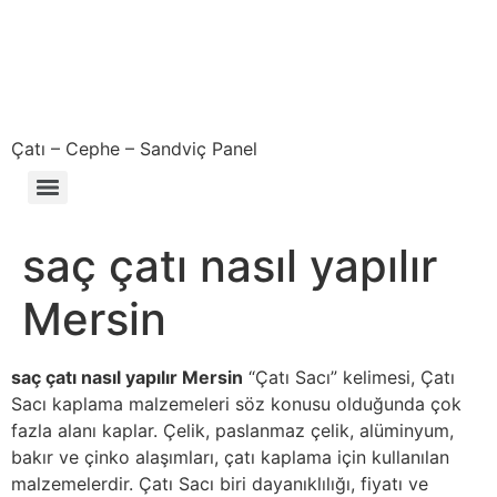
Çatı – Cephe – Sandviç Panel
Çıkma – Defolu – İkinci El – 2. El Sandviç Panel Fiyatları
saç çatı nasıl yapılır
Mersin
saç çatı nasıl yapılır Mersin
“Çatı Sacı” kelimesi, Çatı
Sacı kaplama malzemeleri söz konusu olduğunda çok
fazla alanı kaplar. Çelik, paslanmaz çelik, alüminyum,
bakır ve çinko alaşımları, çatı kaplama için kullanılan
malzemelerdir. Çatı Sacı biri dayanıklılığı, fiyatı ve