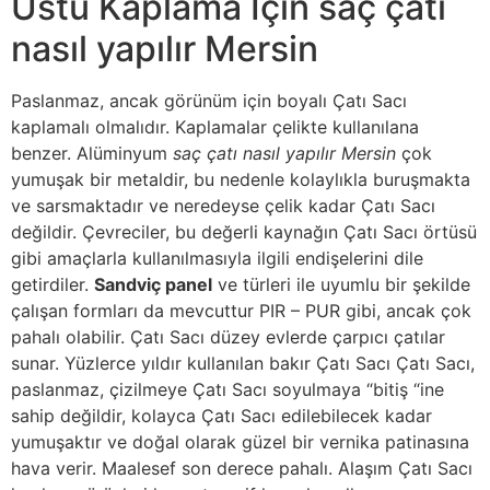
Üstü Kaplama İçin saç çatı
nasıl yapılır Mersin
Paslanmaz, ancak görünüm için boyalı Çatı Sacı
kaplamalı olmalıdır. Kaplamalar çelikte kullanılana
benzer. Alüminyum
saç çatı nasıl yapılır Mersin
çok
yumuşak bir metaldir, bu nedenle kolaylıkla buruşmakta
ve sarsmaktadır ve neredeyse çelik kadar Çatı Sacı
değildir. Çevreciler, bu değerli kaynağın Çatı Sacı örtüsü
gibi amaçlarla kullanılmasıyla ilgili endişelerini dile
getirdiler.
Sandviç panel
ve türleri ile uyumlu bir şekilde
çalışan formları da mevcuttur PIR – PUR gibi, ancak çok
pahalı olabilir. Çatı Sacı düzey evlerde çarpıcı çatılar
sunar. Yüzlerce yıldır kullanılan bakır Çatı Sacı Çatı Sacı,
paslanmaz, çizilmeye Çatı Sacı soyulmaya “bitiş “ine
sahip değildir, kolayca Çatı Sacı edilebilecek kadar
yumuşaktır ve doğal olarak güzel bir vernika patinasına
hava verir. Maalesef son derece pahalı. Alaşım Çatı Sacı