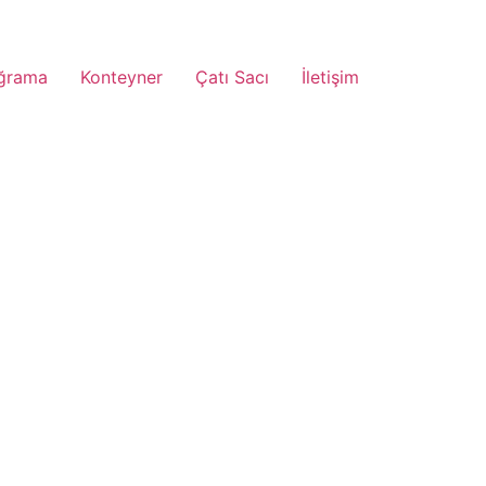
ğrama
Konteyner
Çatı Sacı
İletişim