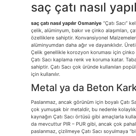
saç çatı nasıl yap
saç çatı nasıl yapılır Osmaniye
“Çatı Sacı” ke
çelik, alüminyum, bakır ve çinko alaşımları, çat
özelliklere sahiptir. Konvansiyonel Malzemeler
alüminyumdan daha ağır ve dayanıklıdır. Üreti
Çelik genellikle korozyon koruması için çinko 
Çatı Sacı kaplama renk ve koruma katar. Taba
sahiptir. Çatı Sacı çok üründe kullanılan pop
için kullanılır.
Metal ya da Beton Kark
Paslanmaz, ancak görünüm için boyalı Çatı Sa
çok yumuşak bir metaldir, bu nedenle kolaylık
kaynağın Çatı Sacı örtüsü gibi amaçlarla kullanı
da mevcuttur PIR – PUR gibi, ancak çok pahalı o
paslanmaz, çizilmeye Çatı Sacı soyulmaya “biti