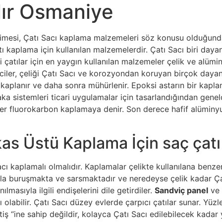
ılır Osmaniye
limesi, Çatı Sacı kaplama malzemeleri söz konusu olduğunda
ı kaplama için kullanılan malzemelerdir. Çatı Sacı biri dayanı
i çatılar için en yaygın kullanılan malzemeler çelik ve alümi
ciler, çeliği Çatı Sacı ve korozyondan koruyan birçok dayan
kaplanır ve daha sonra mühürlenir. Epoksi astarın bir kaplama
ka sistemleri ticari uygulamalar için tasarlandığından gen
üler fluorokarbon kaplamaya denir. Son derece hafif alüminy
as Üstü Kaplama İçin saç çatı 
cı kaplamalı olmalıdır. Kaplamalar çelikte kullanılana benz
la buruşmakta ve sarsmaktadır ve neredeyse çelik kadar Çatı
lmasıyla ilgili endişelerini dile getirdiler.
Sandviç panel
ve 
labilir. Çatı Sacı düzey evlerde çarpıcı çatılar sunar. Yüzler
ş “ine sahip değildir, kolayca Çatı Sacı edilebilecek kadar