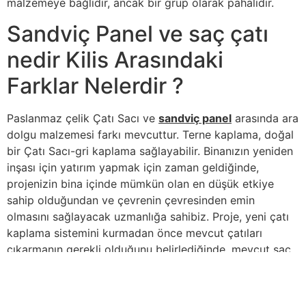
malzemeye bağlıdır, ancak bir grup olarak pahalıdır.
Sandviç Panel ve saç çatı
nedir Kilis Arasındaki
Farklar Nelerdir ?
Paslanmaz çelik Çatı Sacı ve
sandviç panel
arasında ara
dolgu malzemesi farkı mevcuttur. Terne kaplama, doğal
bir Çatı Sacı-gri kaplama sağlayabilir. Binanızın yeniden
inşası için yatırım yapmak için zaman geldiğinde,
projenizin bina içinde mümkün olan en düşük etkiye
sahip olduğundan ve çevrenin çevresinden emin
olmasını sağlayacak uzmanlığa sahibiz. Proje, yeni çatı
kaplama sistemini kurmadan önce mevcut çatıları
çıkarmanın gerekli olduğunu belirlediğinde, mevcut
saç
çatı nedir Kilis
il’inde geri dönüştürülebileceği bir tesise
getirilmesini sağlamak önemlidir. Çoğu asfalt esaslı çatı
kaplama ürünleri geri dönüştürülebilir ve yol çalışmaları