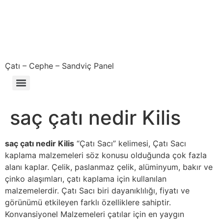
Çatı – Cephe – Sandviç Panel
Çıkma – Defolu – İkinci El – 2. El Sandviç Panel Fiyatları
saç çatı nedir Kilis
saç çatı nedir Kilis
“Çatı Sacı” kelimesi, Çatı Sacı
kaplama malzemeleri söz konusu olduğunda çok fazla
alanı kaplar. Çelik, paslanmaz çelik, alüminyum, bakır ve
çinko alaşımları, çatı kaplama için kullanılan
malzemelerdir. Çatı Sacı biri dayanıklılığı, fiyatı ve
görünümü etkileyen farklı özelliklere sahiptir.
Konvansiyonel Malzemeleri çatılar için en yaygın