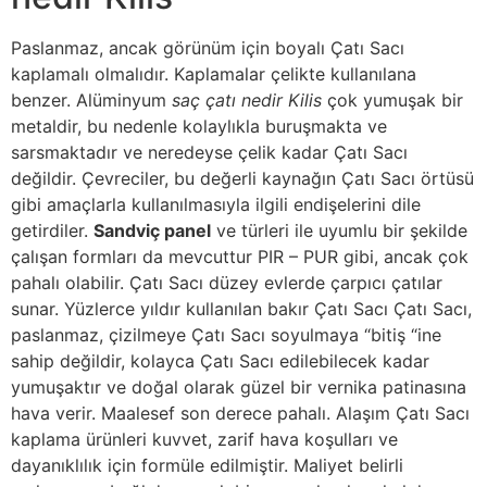
Paslanmaz, ancak görünüm için boyalı Çatı Sacı
kaplamalı olmalıdır. Kaplamalar çelikte kullanılana
benzer. Alüminyum
saç çatı nedir Kilis
çok yumuşak bir
metaldir, bu nedenle kolaylıkla buruşmakta ve
sarsmaktadır ve neredeyse çelik kadar Çatı Sacı
değildir. Çevreciler, bu değerli kaynağın Çatı Sacı örtüsü
gibi amaçlarla kullanılmasıyla ilgili endişelerini dile
getirdiler.
Sandviç panel
ve türleri ile uyumlu bir şekilde
çalışan formları da mevcuttur PIR – PUR gibi, ancak çok
pahalı olabilir. Çatı Sacı düzey evlerde çarpıcı çatılar
sunar. Yüzlerce yıldır kullanılan bakır Çatı Sacı Çatı Sacı,
paslanmaz, çizilmeye Çatı Sacı soyulmaya “bitiş “ine
sahip değildir, kolayca Çatı Sacı edilebilecek kadar
yumuşaktır ve doğal olarak güzel bir vernika patinasına
hava verir. Maalesef son derece pahalı. Alaşım Çatı Sacı
kaplama ürünleri kuvvet, zarif hava koşulları ve
dayanıklılık için formüle edilmiştir. Maliyet belirli