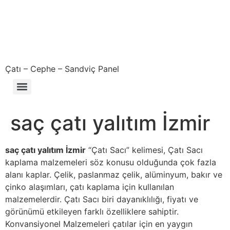
Çatı – Cephe – Sandviç Panel
Çıkma – Defolu – İkinci El – 2. El Sandviç Panel Fiyatları
saç çatı yalıtım İzmir
saç çatı yalıtım İzmir
“Çatı Sacı” kelimesi, Çatı Sacı
kaplama malzemeleri söz konusu olduğunda çok fazla
alanı kaplar. Çelik, paslanmaz çelik, alüminyum, bakır ve
çinko alaşımları, çatı kaplama için kullanılan
malzemelerdir. Çatı Sacı biri dayanıklılığı, fiyatı ve
görünümü etkileyen farklı özelliklere sahiptir.
Konvansiyonel Malzemeleri çatılar için en yaygın