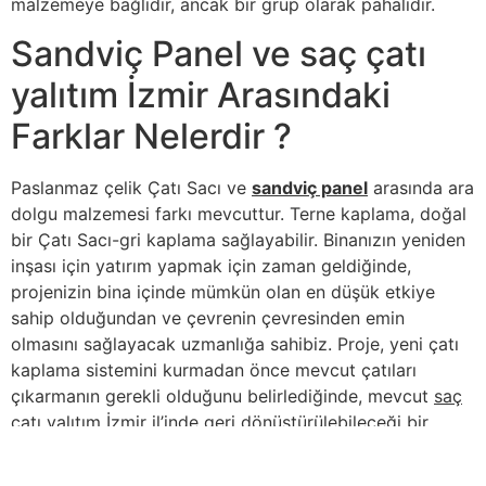
malzemeye bağlıdır, ancak bir grup olarak pahalıdır.
Sandviç Panel ve saç çatı
yalıtım İzmir Arasındaki
Farklar Nelerdir ?
Paslanmaz çelik Çatı Sacı ve
sandviç panel
arasında ara
dolgu malzemesi farkı mevcuttur. Terne kaplama, doğal
bir Çatı Sacı-gri kaplama sağlayabilir. Binanızın yeniden
inşası için yatırım yapmak için zaman geldiğinde,
projenizin bina içinde mümkün olan en düşük etkiye
sahip olduğundan ve çevrenin çevresinden emin
olmasını sağlayacak uzmanlığa sahibiz. Proje, yeni çatı
kaplama sistemini kurmadan önce mevcut çatıları
çıkarmanın gerekli olduğunu belirlediğinde, mevcut
saç
çatı yalıtım İzmir
il’inde geri dönüştürülebileceği bir
tesise getirilmesini sağlamak önemlidir. Çoğu asfalt
esaslı çatı kaplama ürünleri geri dönüştürülebilir ve yol