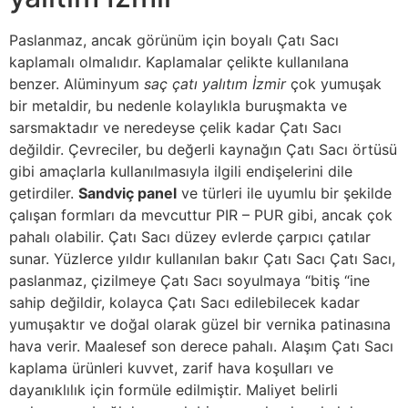
Paslanmaz, ancak görünüm için boyalı Çatı Sacı
kaplamalı olmalıdır. Kaplamalar çelikte kullanılana
benzer. Alüminyum
saç çatı yalıtım İzmir
çok yumuşak
bir metaldir, bu nedenle kolaylıkla buruşmakta ve
sarsmaktadır ve neredeyse çelik kadar Çatı Sacı
değildir. Çevreciler, bu değerli kaynağın Çatı Sacı örtüsü
gibi amaçlarla kullanılmasıyla ilgili endişelerini dile
getirdiler.
Sandviç panel
ve türleri ile uyumlu bir şekilde
çalışan formları da mevcuttur PIR – PUR gibi, ancak çok
pahalı olabilir. Çatı Sacı düzey evlerde çarpıcı çatılar
sunar. Yüzlerce yıldır kullanılan bakır Çatı Sacı Çatı Sacı,
paslanmaz, çizilmeye Çatı Sacı soyulmaya “bitiş “ine
sahip değildir, kolayca Çatı Sacı edilebilecek kadar
yumuşaktır ve doğal olarak güzel bir vernika patinasına
hava verir. Maalesef son derece pahalı. Alaşım Çatı Sacı
kaplama ürünleri kuvvet, zarif hava koşulları ve
dayanıklılık için formüle edilmiştir. Maliyet belirli