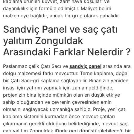
kaplama ürünleri kuvvet, zarif hava koşulları ve
dayanıklılık için formüle edilmiştir. Maliyet belirli
malzemeye bağlıdır, ancak bir grup olarak pahalıdır.
Sandviç Panel ve saç çatı
yalıtım Zonguldak
Arasındaki Farklar Nelerdir ?
Paslanmaz çelik Çatı Sacı ve
sandviç panel
arasında ara
dolgu malzemesi farkı mevcuttur. Terne kaplama, doğal
bir Çatı Sacı-gri kaplama sağlayabilir. Binanızın yeniden
inşası için yatırım yapmak için zaman geldiğinde,
projenizin bina içinde mümkün olan en düşük etkiye
sahip olduğundan ve çevrenin çevresinden emin
olmasını sağlayacak uzmanlığa sahibiz. Proje, yeni çatı
kaplama sistemini kurmadan önce mevcut çatıları
çıkarmanın gerekli olduğunu belirlediğinde, mevcut
saç
çatı yalıtım Zonguldak
il’inde geri dönüştürülebileceği bir