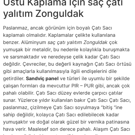
Üstü Kaplama İçin saç çatı
yalıtım Zonguldak
Paslanmaz, ancak görünüm için boyalı Çatı Sacı
kaplamalı olmalıdır. Kaplamalar çelikte kullanılana
benzer. Alüminyum
saç çatı yalıtım Zonguldak
çok
yumuşak bir metaldir, bu nedenle kolaylıkla buruşmakta
ve sarsmaktadır ve neredeyse çelik kadar Çatı Sacı
değildir. Çevreciler, bu değerli kaynağın Çatı Sacı örtüsü
gibi amaçlarla kullanılmasıyla ilgili endişelerini dile
getirdiler.
Sandviç panel
ve türleri ile uyumlu bir şekilde
çalışan formları da mevcuttur PIR – PUR gibi, ancak çok
pahalı olabilir. Çatı Sacı düzey evlerde çarpıcı çatılar
sunar. Yüzlerce yıldır kullanılan bakır Çatı Sacı Çatı Sacı,
paslanmaz, çizilmeye Çatı Sacı soyulmaya “bitiş “ine
sahip değildir, kolayca Çatı Sacı edilebilecek kadar
yumuşaktır ve doğal olarak güzel bir vernika patinasına
hava verir. Maalesef son derece pahalı. Alaşım Çatı Sacı