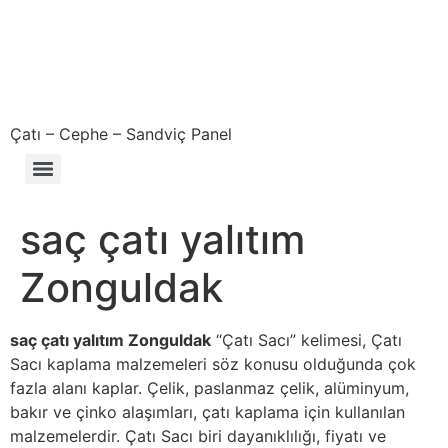
Çatı – Cephe – Sandviç Panel
Çıkma – Defolu – İkinci El – 2. El Sandviç Panel Fiyatları
saç çatı yalıtım
Zonguldak
saç çatı yalıtım Zonguldak
“Çatı Sacı” kelimesi, Çatı
Sacı kaplama malzemeleri söz konusu olduğunda çok
fazla alanı kaplar. Çelik, paslanmaz çelik, alüminyum,
bakır ve çinko alaşımları, çatı kaplama için kullanılan
malzemelerdir. Çatı Sacı biri dayanıklılığı, fiyatı ve