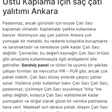
Üstü Kaplama İçin saç çatı
yalıtımı Ankara
Paslanmaz, ancak görünüm için boyalı Çatı Sacı
kaplamalı olmalıdır. Kaplamalar çelikte kullanılana
benzer. Alüminyum
saç çatı yalıtımı Ankara
çok
yumuşak bir metaldir, bu nedenle kolaylıkla buruşmakta
ve sarsmaktadır ve neredeyse çelik kadar Çatı Sacı
değildir. Çevreciler, bu değerli kaynağın Çatı Sacı örtüsü
gibi amaçlarla kullanılmasıyla ilgili endişelerini dile
getirdiler.
Sandviç panel
ve türleri ile uyumlu bir şekilde
çalışan formları da mevcuttur PIR – PUR gibi, ancak çok
pahalı olabilir. Çatı Sacı düzey evlerde çarpıcı çatılar
sunar. Yüzlerce yıldır kullanılan bakır Çatı Sacı Çatı Sacı,
paslanmaz, çizilmeye Çatı Sacı soyulmaya “bitiş “ine
sahip değildir, kolayca Çatı Sacı edilebilecek kadar
yumuşaktır ve doğal olarak güzel bir vernika patinasına
hava verir. Maalesef son derece pahalı. Alaşım Çatı Sacı