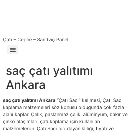
Çatı – Cephe – Sandviç Panel
Çıkma – Defolu – İkinci El – 2. El Sandviç Panel Fiyatları
saç çatı yalıtımı
Ankara
saç çatı yalıtımı Ankara
“Çatı Sacı” kelimesi, Çatı Sacı
kaplama malzemeleri söz konusu olduğunda çok fazla
alanı kaplar. Çelik, paslanmaz çelik, alüminyum, bakır ve
çinko alaşımları, çatı kaplama için kullanılan
malzemelerdir. Çatı Sacı biri dayanıklılığı, fiyatı ve