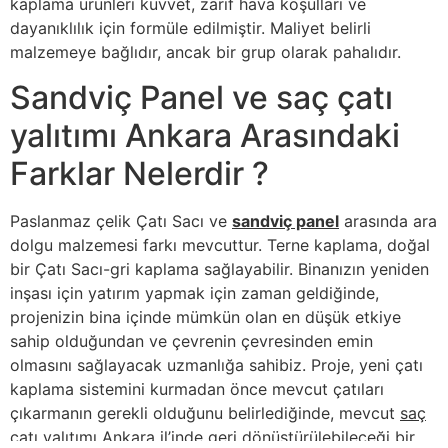
kaplama ürünleri kuvvet, zarif hava koşulları ve
dayanıklılık için formüle edilmiştir. Maliyet belirli
malzemeye bağlıdır, ancak bir grup olarak pahalıdır.
Sandviç Panel ve saç çatı
yalıtımı Ankara Arasındaki
Farklar Nelerdir ?
Paslanmaz çelik Çatı Sacı ve
sandviç panel
arasında ara
dolgu malzemesi farkı mevcuttur. Terne kaplama, doğal
bir Çatı Sacı-gri kaplama sağlayabilir. Binanızın yeniden
inşası için yatırım yapmak için zaman geldiğinde,
projenizin bina içinde mümkün olan en düşük etkiye
sahip olduğundan ve çevrenin çevresinden emin
olmasını sağlayacak uzmanlığa sahibiz. Proje, yeni çatı
kaplama sistemini kurmadan önce mevcut çatıları
çıkarmanın gerekli olduğunu belirlediğinde, mevcut
saç
çatı yalıtımı Ankara
il’inde geri dönüştürülebileceği bir