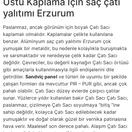
Üstü Kaplama İçin saç çatı
yalıtımı Erzurum
Paslanmaz, ancak görünüm için boyalı Çatı Sacı
kaplamalı olmalıdır. Kaplamalar çelikte kullanılana
benzer. Alüminyum
saç çatı yalıtımı Erzurum
çok
yumuşak bir metaldir, bu nedenle kolaylıkla buruşmakta
ve sarsmaktadır ve neredeyse çelik kadar Çatı Sacı
değildir. Çevreciler, bu değerli kaynağın Çatı Sacı örtüsü
gibi amaçlarla kullanılmasıyla ilgili endişelerini dile
getirdiler.
Sandviç panel
ve türleri ile uyumlu bir şekilde
çalışan formları da mevcuttur PIR – PUR gibi, ancak çok
pahalı olabilir. Çatı Sacı düzey evlerde çarpıcı çatılar
sunar. Yüzlerce yıldır kullanılan bakır Çatı Sacı Çatı Sacı,
paslanmaz, çizilmeye Çatı Sacı soyulmaya “bitiş “ine
sahip değildir, kolayca Çatı Sacı edilebilecek kadar
yumuşaktır ve doğal olarak güzel bir vernika patinasına
hava verir. Maalesef son derece pahalı. Alaşım Çatı Sacı