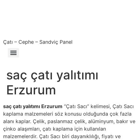
Çatı – Cephe – Sandviç Panel
Çıkma – Defolu – İkinci El – 2. El Sandviç Panel Fiyatları
saç çatı yalıtımı
Erzurum
saç çatı yalıtımı Erzurum
“Çatı Sacı” kelimesi, Çatı Sacı
kaplama malzemeleri söz konusu olduğunda çok fazla
alanı kaplar. Çelik, paslanmaz çelik, alüminyum, bakır ve
çinko alaşımları, çatı kaplama için kullanılan
malzemelerdir. Çatı Sacı biri dayanıklılığı, fiyatı ve