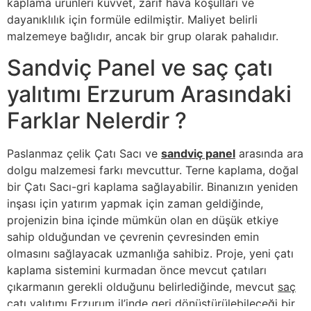
kaplama ürünleri kuvvet, zarif hava koşulları ve
dayanıklılık için formüle edilmiştir. Maliyet belirli
malzemeye bağlıdır, ancak bir grup olarak pahalıdır.
Sandviç Panel ve saç çatı
yalıtımı Erzurum Arasındaki
Farklar Nelerdir ?
Paslanmaz çelik Çatı Sacı ve
sandviç panel
arasında ara
dolgu malzemesi farkı mevcuttur. Terne kaplama, doğal
bir Çatı Sacı-gri kaplama sağlayabilir. Binanızın yeniden
inşası için yatırım yapmak için zaman geldiğinde,
projenizin bina içinde mümkün olan en düşük etkiye
sahip olduğundan ve çevrenin çevresinden emin
olmasını sağlayacak uzmanlığa sahibiz. Proje, yeni çatı
kaplama sistemini kurmadan önce mevcut çatıları
çıkarmanın gerekli olduğunu belirlediğinde, mevcut
saç
çatı yalıtımı Erzurum
il’inde geri dönüştürülebileceği bir