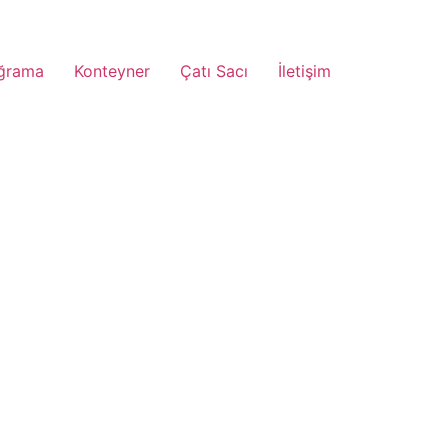
ğrama
Konteyner
Çatı Sacı
İletişim