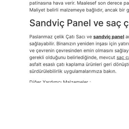
patinasına hava verir. Maalesef son derece paha
Maliyet belirli malzemeye bağlıdır, ancak bir g
Sandviç Panel ve saç ça
Paslanmaz çelik Çatı Sacı ve
sandviç panel
ar
sağlayabilir. Binanızın yeniden inşası için y
ve çevrenin çevresinden emin olmasını sağlay
gerekli olduğunu belirlediğinde, mevcut
saç ç
asfalt esaslı çatı kaplama ürünleri geri dönüştü
sürdürülebilirlik uygulamalarımıza bakın.
Diğer Yardımcı Malzemeler :
Sandviç Panel
İçindekiler