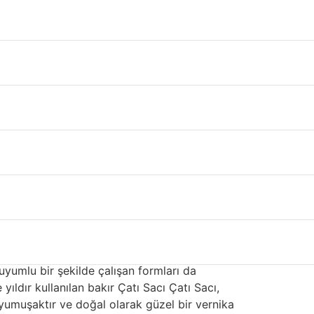
azla alanı kaplar. Çelik, paslanmaz çelik,
ı, fiyatı ve görünümü etkileyen farklı
nyumdur. Çoğu kaplaması için kullanılan çelik,
ıklı kaplama ve kaplamaya karar verdiler.
sı yapışma sağlar ve fırında pişirilmiş akrilik
elde yüksek dayanımlı boya kaplamalarına
um, bazı konut Çatı Sacı Çatı Sacı kaplamaları
yalıtımı Nevşehir
er. Alüminyum
saç çatı yalıtımı Nevşehir
çok
ı değildir. Çevreciler, bu değerli kaynağın
 uyumlu bir şekilde çalışan formları da
yıldır kullanılan bakır Çatı Sacı Çatı Sacı,
 yumuşaktır ve doğal olarak güzel bir vernika