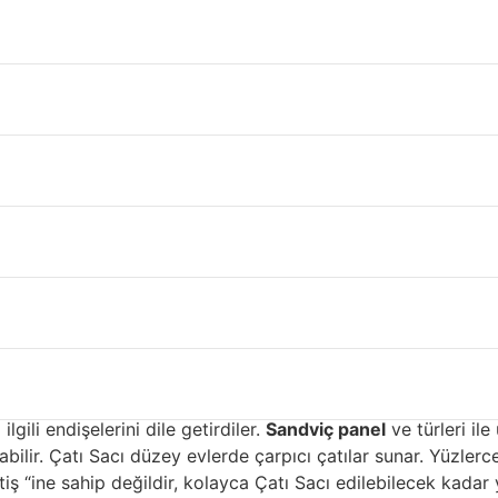
Nevşehir
, Çatı Sacı kaplama malzemeleri söz konusu olduğunda çok f
ama için kullanılan malzemelerdir. Çatı Sacı biri dayanıklılığ
i çatılar için en yaygın kullanılan malzemeler çelik ve alümi
ciler, çeliği Çatı Sacı ve korozyondan koruyan birçok dayan
kaplanır ve daha sonra mühürlenir. Epoksi astarın bir kaplama
ka sistemleri ticari uygulamalar için tasarlandığından gen
üler fluorokarbon kaplamaya denir. Son derece hafif alüminy
as Üstü Kaplama İçin saç çatı 
cı kaplamalı olmalıdır. Kaplamalar çelikte kullanılana benz
uruşmakta ve sarsmaktadır ve neredeyse çelik kadar Çatı Sac
lgili endişelerini dile getirdiler.
Sandviç panel
ve türleri ile
ilir. Çatı Sacı düzey evlerde çarpıcı çatılar sunar. Yüzlerce 
ş “ine sahip değildir, kolayca Çatı Sacı edilebilecek kadar