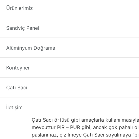
saç çatı yalıtımı 
Ürünlerimiz
saç çatı yalıtımı Nevşehir
“Çatı Sacı” kelimesi
Sandviç Panel
alüminyum, bakır ve çinko alaşımları, çatı kapl
özelliklere sahiptir. Konvansiyonel Malzemeler
alüminyumdan daha ağır ve dayanıklıdır. Üreti
Alüminyum Doğrama
Çelik genellikle korozyon koruması için çinko 
Çatı Sacı kaplama renk ve koruma katar. Taba
Konteyner
sahiptir. Çatı Sacı çok üründe kullanılan pop
için kullanılır.
Metal ya da Beton Kark
Çatı Sacı
Paslanmaz, ancak görünüm için boyalı Çatı Sa
İletişim
yumuşak bir metaldir, bu nedenle kolaylıkla b
Çatı Sacı örtüsü gibi amaçlarla kullanılmasıyla i
mevcuttur PIR – PUR gibi, ancak çok pahalı olab
paslanmaz, çizilmeye Çatı Sacı soyulmaya “biti