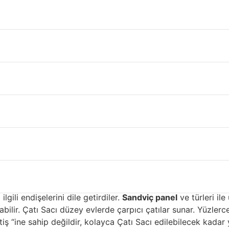
Zonguldak
si, Çatı Sacı kaplama malzemeleri söz konusu olduğunda çok 
ama için kullanılan malzemelerdir. Çatı Sacı biri dayanıklılığ
i çatılar için en yaygın kullanılan malzemeler çelik ve alümi
ciler, çeliği Çatı Sacı ve korozyondan koruyan birçok dayan
kaplanır ve daha sonra mühürlenir. Epoksi astarın bir kaplama
ka sistemleri ticari uygulamalar için tasarlandığından gen
üler fluorokarbon kaplamaya denir. Son derece hafif alüminy
as Üstü Kaplama İçin saç çatı
cı kaplamalı olmalıdır. Kaplamalar çelikte kullanılana benz
uruşmakta ve sarsmaktadır ve neredeyse çelik kadar Çatı Sac
lgili endişelerini dile getirdiler.
Sandviç panel
ve türleri ile
ilir. Çatı Sacı düzey evlerde çarpıcı çatılar sunar. Yüzlerce 
ş “ine sahip değildir, kolayca Çatı Sacı edilebilecek kadar