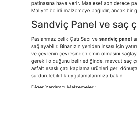
patinasına hava verir. Maalesef son derece paha
Maliyet belirli malzemeye bağlıdır, ancak bir g
Sandviç Panel ve saç ça
Paslanmaz çelik Çatı Sacı ve
sandviç panel
ar
sağlayabilir. Binanızın yeniden inşası için y
ve çevrenin çevresinden emin olmasını sağlay
gerekli olduğunu belirlediğinde, mevcut
saç ç
asfalt esaslı çatı kaplama ürünleri geri dönüştü
sürdürülebilirlik uygulamalarımıza bakın.
Diğer Yardımcı Malzemeler :
Sandviç Panel
İçindekiler