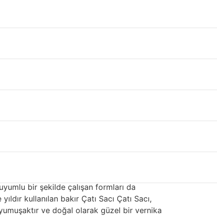
fazla alanı kaplar. Çelik, paslanmaz çelik,
ı, fiyatı ve görünümü etkileyen farklı
nyumdur. Çoğu kaplaması için kullanılan çelik,
ıklı kaplama ve kaplamaya karar verdiler.
sı yapışma sağlar ve fırında pişirilmiş akrilik
elde yüksek dayanımlı boya kaplamalarına
um, bazı konut Çatı Sacı Çatı Sacı kaplamaları
 yalıtımı Zonguldak
er. Alüminyum
saç çatı yalıtımı Zonguldak
çok
ı değildir. Çevreciler, bu değerli kaynağın
 uyumlu bir şekilde çalışan formları da
yıldır kullanılan bakır Çatı Sacı Çatı Sacı,
 yumuşaktır ve doğal olarak güzel bir vernika