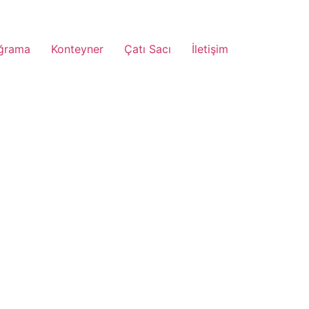
ğrama
Konteyner
Çatı Sacı
İletişim