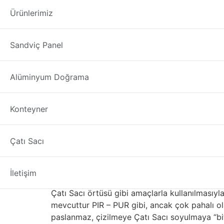
saç çatı yalıtımı 
Ürünlerimiz
saç çatı yalıtımı Zonguldak
“Çatı Sacı” kelime
Sandviç Panel
alüminyum, bakır ve çinko alaşımları, çatı kapl
özelliklere sahiptir. Konvansiyonel Malzemeler
alüminyumdan daha ağır ve dayanıklıdır. Üreti
Alüminyum Doğrama
Çelik genellikle korozyon koruması için çinko 
Çatı Sacı kaplama renk ve koruma katar. Taba
Konteyner
sahiptir. Çatı Sacı çok üründe kullanılan pop
için kullanılır.
Metal ya da Beton Kark
Çatı Sacı
Paslanmaz, ancak görünüm için boyalı Çatı Sa
İletişim
yumuşak bir metaldir, bu nedenle kolaylıkla b
Çatı Sacı örtüsü gibi amaçlarla kullanılmasıyla i
mevcuttur PIR – PUR gibi, ancak çok pahalı olab
paslanmaz, çizilmeye Çatı Sacı soyulmaya “biti