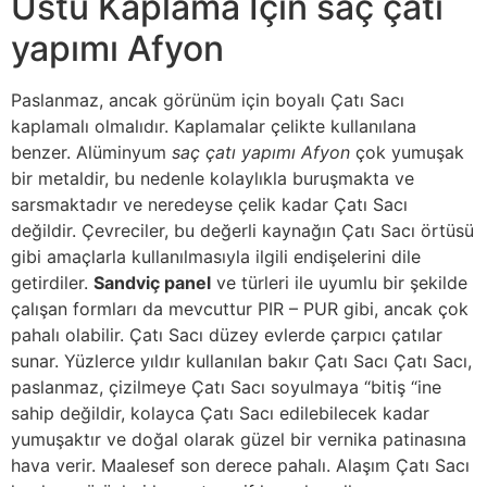
Üstü Kaplama İçin saç çatı
yapımı Afyon
Paslanmaz, ancak görünüm için boyalı Çatı Sacı
kaplamalı olmalıdır. Kaplamalar çelikte kullanılana
benzer. Alüminyum
saç çatı yapımı Afyon
çok yumuşak
bir metaldir, bu nedenle kolaylıkla buruşmakta ve
sarsmaktadır ve neredeyse çelik kadar Çatı Sacı
değildir. Çevreciler, bu değerli kaynağın Çatı Sacı örtüsü
gibi amaçlarla kullanılmasıyla ilgili endişelerini dile
getirdiler.
Sandviç panel
ve türleri ile uyumlu bir şekilde
çalışan formları da mevcuttur PIR – PUR gibi, ancak çok
pahalı olabilir. Çatı Sacı düzey evlerde çarpıcı çatılar
sunar. Yüzlerce yıldır kullanılan bakır Çatı Sacı Çatı Sacı,
paslanmaz, çizilmeye Çatı Sacı soyulmaya “bitiş “ine
sahip değildir, kolayca Çatı Sacı edilebilecek kadar
yumuşaktır ve doğal olarak güzel bir vernika patinasına
hava verir. Maalesef son derece pahalı. Alaşım Çatı Sacı