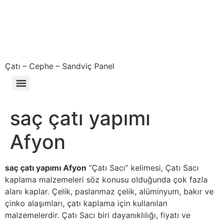
Çatı – Cephe – Sandviç Panel
Çıkma – Defolu – İkinci El – 2. El Sandviç Panel Fiyatları
saç çatı yapımı
Afyon
saç çatı yapımı Afyon
“Çatı Sacı” kelimesi, Çatı Sacı
kaplama malzemeleri söz konusu olduğunda çok fazla
alanı kaplar. Çelik, paslanmaz çelik, alüminyum, bakır ve
çinko alaşımları, çatı kaplama için kullanılan
malzemelerdir. Çatı Sacı biri dayanıklılığı, fiyatı ve