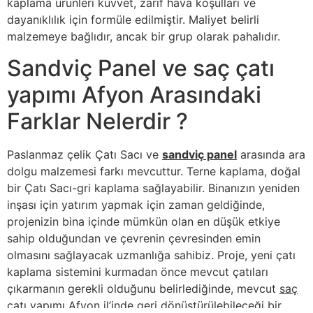
kaplama ürünleri kuvvet, zarif hava koşulları ve
dayanıklılık için formüle edilmiştir. Maliyet belirli
malzemeye bağlıdır, ancak bir grup olarak pahalıdır.
Sandviç Panel ve saç çatı
yapımı Afyon Arasındaki
Farklar Nelerdir ?
Paslanmaz çelik Çatı Sacı ve
sandviç panel
arasında ara
dolgu malzemesi farkı mevcuttur. Terne kaplama, doğal
bir Çatı Sacı-gri kaplama sağlayabilir. Binanızın yeniden
inşası için yatırım yapmak için zaman geldiğinde,
projenizin bina içinde mümkün olan en düşük etkiye
sahip olduğundan ve çevrenin çevresinden emin
olmasını sağlayacak uzmanlığa sahibiz. Proje, yeni çatı
kaplama sistemini kurmadan önce mevcut çatıları
çıkarmanın gerekli olduğunu belirlediğinde, mevcut
saç
çatı yapımı Afyon
il’inde geri dönüştürülebileceği bir