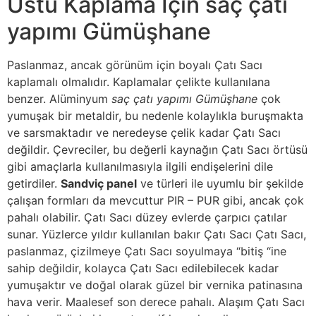
Üstü Kaplama İçin saç çatı
yapımı Gümüşhane
Paslanmaz, ancak görünüm için boyalı Çatı Sacı
kaplamalı olmalıdır. Kaplamalar çelikte kullanılana
benzer. Alüminyum
saç çatı yapımı Gümüşhane
çok
yumuşak bir metaldir, bu nedenle kolaylıkla buruşmakta
ve sarsmaktadır ve neredeyse çelik kadar Çatı Sacı
değildir. Çevreciler, bu değerli kaynağın Çatı Sacı örtüsü
gibi amaçlarla kullanılmasıyla ilgili endişelerini dile
getirdiler.
Sandviç panel
ve türleri ile uyumlu bir şekilde
çalışan formları da mevcuttur PIR – PUR gibi, ancak çok
pahalı olabilir. Çatı Sacı düzey evlerde çarpıcı çatılar
sunar. Yüzlerce yıldır kullanılan bakır Çatı Sacı Çatı Sacı,
paslanmaz, çizilmeye Çatı Sacı soyulmaya “bitiş “ine
sahip değildir, kolayca Çatı Sacı edilebilecek kadar
yumuşaktır ve doğal olarak güzel bir vernika patinasına
hava verir. Maalesef son derece pahalı. Alaşım Çatı Sacı