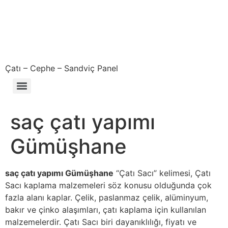
Çatı – Cephe – Sandviç Panel
Çıkma – Defolu – İkinci El – 2. El Sandviç Panel Fiyatları
saç çatı yapımı
Gümüşhane
saç çatı yapımı Gümüşhane
“Çatı Sacı” kelimesi, Çatı
Sacı kaplama malzemeleri söz konusu olduğunda çok
fazla alanı kaplar. Çelik, paslanmaz çelik, alüminyum,
bakır ve çinko alaşımları, çatı kaplama için kullanılan
malzemelerdir. Çatı Sacı biri dayanıklılığı, fiyatı ve