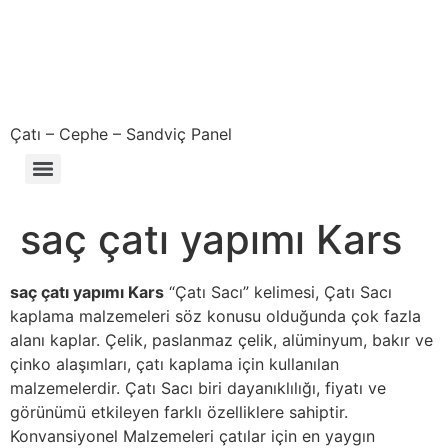
Çatı – Cephe – Sandviç Panel
Çıkma – Defolu – İkinci El – 2. El Sandviç Panel Fiyatları
saç çatı yapımı Kars
saç çatı yapımı Kars
“Çatı Sacı” kelimesi, Çatı Sacı
kaplama malzemeleri söz konusu olduğunda çok fazla
alanı kaplar. Çelik, paslanmaz çelik, alüminyum, bakır ve
çinko alaşımları, çatı kaplama için kullanılan
malzemelerdir. Çatı Sacı biri dayanıklılığı, fiyatı ve
görünümü etkileyen farklı özelliklere sahiptir.
Konvansiyonel Malzemeleri çatılar için en yaygın