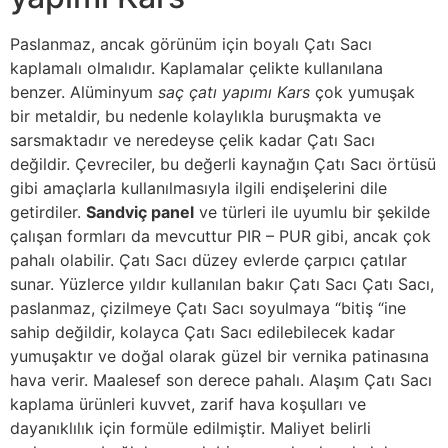
Paslanmaz, ancak görünüm için boyalı Çatı Sacı
kaplamalı olmalıdır. Kaplamalar çelikte kullanılana
benzer. Alüminyum
saç çatı yapımı Kars
çok yumuşak
bir metaldir, bu nedenle kolaylıkla buruşmakta ve
sarsmaktadır ve neredeyse çelik kadar Çatı Sacı
değildir. Çevreciler, bu değerli kaynağın Çatı Sacı örtüsü
gibi amaçlarla kullanılmasıyla ilgili endişelerini dile
getirdiler.
Sandviç panel
ve türleri ile uyumlu bir şekilde
çalışan formları da mevcuttur PIR – PUR gibi, ancak çok
pahalı olabilir. Çatı Sacı düzey evlerde çarpıcı çatılar
sunar. Yüzlerce yıldır kullanılan bakır Çatı Sacı Çatı Sacı,
paslanmaz, çizilmeye Çatı Sacı soyulmaya “bitiş “ine
sahip değildir, kolayca Çatı Sacı edilebilecek kadar
yumuşaktır ve doğal olarak güzel bir vernika patinasına
hava verir. Maalesef son derece pahalı. Alaşım Çatı Sacı
kaplama ürünleri kuvvet, zarif hava koşulları ve
dayanıklılık için formüle edilmiştir. Maliyet belirli