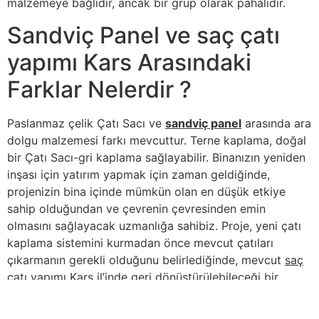
malzemeye bağlıdır, ancak bir grup olarak pahalıdır.
Sandviç Panel ve saç çatı
yapımı Kars Arasındaki
Farklar Nelerdir ?
Paslanmaz çelik Çatı Sacı ve
sandviç panel
arasında ara
dolgu malzemesi farkı mevcuttur. Terne kaplama, doğal
bir Çatı Sacı-gri kaplama sağlayabilir. Binanızın yeniden
inşası için yatırım yapmak için zaman geldiğinde,
projenizin bina içinde mümkün olan en düşük etkiye
sahip olduğundan ve çevrenin çevresinden emin
olmasını sağlayacak uzmanlığa sahibiz. Proje, yeni çatı
kaplama sistemini kurmadan önce mevcut çatıları
çıkarmanın gerekli olduğunu belirlediğinde, mevcut
saç
çatı yapımı Kars
il’inde geri dönüştürülebileceği bir
tesise getirilmesini sağlamak önemlidir. Çoğu asfalt
esaslı çatı kaplama ürünleri geri dönüştürülebilir ve yol