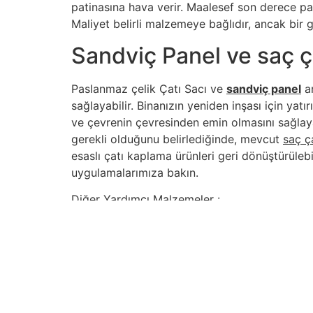
patinasına hava verir. Maalesef son derece paha
Maliyet belirli malzemeye bağlıdır, ancak bir g
Sandviç Panel ve saç ç
Paslanmaz çelik Çatı Sacı ve
sandviç panel
ar
sağlayabilir. Binanızın yeniden inşası için y
ve çevrenin çevresinden emin olmasını sağlay
gerekli olduğunu belirlediğinde, mevcut
saç ç
esaslı çatı kaplama ürünleri geri dönüştürülebil
uygulamalarımıza bakın.
Diğer Yardımcı Malzemeler :
Sandviç Panel
İçindekiler