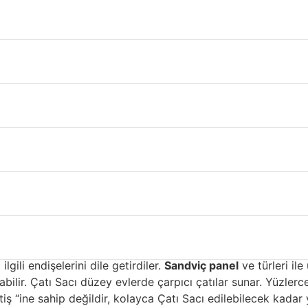
iğde
atı Sacı kaplama malzemeleri söz konusu olduğunda çok fazla
ama için kullanılan malzemelerdir. Çatı Sacı biri dayanıklılığ
i çatılar için en yaygın kullanılan malzemeler çelik ve alümi
ciler, çeliği Çatı Sacı ve korozyondan koruyan birçok dayan
kaplanır ve daha sonra mühürlenir. Epoksi astarın bir kaplama
ka sistemleri ticari uygulamalar için tasarlandığından gen
üler fluorokarbon kaplamaya denir. Son derece hafif alüminy
as Üstü Kaplama İçin saç çat
cı kaplamalı olmalıdır. Kaplamalar çelikte kullanılana benz
uruşmakta ve sarsmaktadır ve neredeyse çelik kadar Çatı Sac
lgili endişelerini dile getirdiler.
Sandviç panel
ve türleri ile
ilir. Çatı Sacı düzey evlerde çarpıcı çatılar sunar. Yüzlerce 
ş “ine sahip değildir, kolayca Çatı Sacı edilebilecek kadar