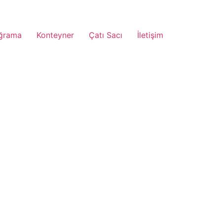
ğrama
Konteyner
Çatı Sacı
İletişim