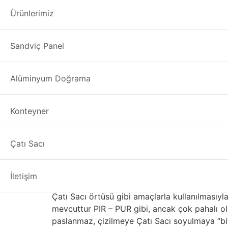
saç çatı yapımı N
Ürünlerimiz
saç çatı yapımı Niğde
“Çatı Sacı” kelimesi, Ç
Sandviç Panel
alüminyum, bakır ve çinko alaşımları, çatı kapl
özelliklere sahiptir. Konvansiyonel Malzemeler
alüminyumdan daha ağır ve dayanıklıdır. Üreti
Alüminyum Doğrama
Çelik genellikle korozyon koruması için çinko 
Çatı Sacı kaplama renk ve koruma katar. Taba
Konteyner
sahiptir. Çatı Sacı çok üründe kullanılan pop
için kullanılır.
Metal ya da Beton Kark
Çatı Sacı
Paslanmaz, ancak görünüm için boyalı Çatı Sa
İletişim
yumuşak bir metaldir, bu nedenle kolaylıkla b
Çatı Sacı örtüsü gibi amaçlarla kullanılmasıyla i
mevcuttur PIR – PUR gibi, ancak çok pahalı olab
paslanmaz, çizilmeye Çatı Sacı soyulmaya “biti