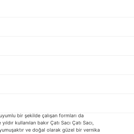
 alanı kaplar. Çelik, paslanmaz çelik,
ı, fiyatı ve görünümü etkileyen farklı
nyumdur. Çoğu kaplaması için kullanılan çelik,
ıklı kaplama ve kaplamaya karar verdiler.
sı yapışma sağlar ve fırında pişirilmiş akrilik
elde yüksek dayanımlı boya kaplamalarına
um, bazı konut Çatı Sacı Çatı Sacı kaplamaları
ı yapımı Niğde
er. Alüminyum
saç çatı yapımı Niğde
çok
ı değildir. Çevreciler, bu değerli kaynağın
 uyumlu bir şekilde çalışan formları da
yıldır kullanılan bakır Çatı Sacı Çatı Sacı,
 yumuşaktır ve doğal olarak güzel bir vernika