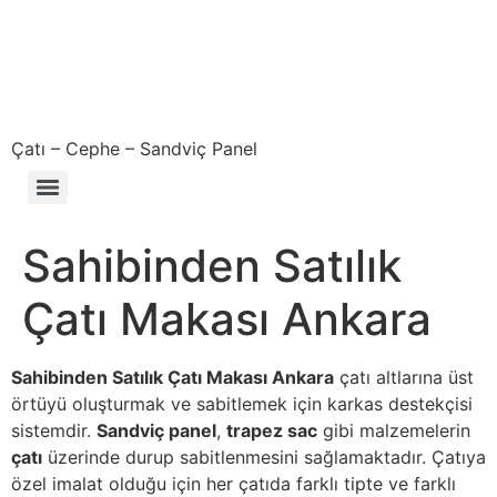
Çatı – Cephe – Sandviç Panel
Çıkma – Defolu – İkinci El – 2. El Sandviç Panel Fiyatları
Sahibinden Satılık
Çatı Makası Ankara
Sahibinden Satılık Çatı Makası Ankara
çatı altlarına üst
örtüyü oluşturmak ve sabitlemek için karkas destekçisi
sistemdir.
Sandviç panel
,
trapez sac
gibi malzemelerin
çatı
üzerinde durup sabitlenmesini sağlamaktadır. Çatıya
özel imalat olduğu için her çatıda farklı tipte ve farklı