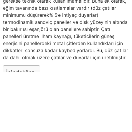
gerekse teknik olarak kullanılmamalıdır. Buna ek olarak,
eğim tavanında bazı kısıtlamalar vardır (düz çatılar
minimumu düşürerek% 5’e ihtiyaç duyarlar)
termodinamik sandviç paneller ve disk yüzeyinin altında
bir bakır ısı eşanjörü olan panellere sahiptir. Çatı
panelleri üretme ilham kaynağı, tüketicilerin güneş
enerjisini panellerdeki metal çitlerden kullandıkları için
dikkatleri sonsuza kadar kaybediyorlardı. Bu, düz çatılar
da dahil olmak üzere çatılar ve duvarlar için üretilmiştir.
İçindekiler
Çatı – Cephe – Sandviç Panel