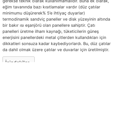
gerekse teknik olarak kullanılmamalıdır. Buna ek olarak,
eğim tavanında bazı kısıtlamalar vardır (düz çatılar
minimumu düşürerek% 5’e ihtiyaç duyarlar)
termodinamik sandviç paneller ve disk yüzeyinin altında
bir bakır ısı eşanjörü olan panellere sahiptir. Çatı
panelleri üretme ilham kaynağı, tüketicilerin güneş
enerjisini panellerdeki metal çitlerden kullandıkları için
dikkatleri sonsuza kadar kaybediyorlardı. Bu, düz çatılar
da dahil olmak üzere çatılar ve duvarlar için üretilmiştir.
İçindekiler
Çatı – Cephe – Sandviç Panel