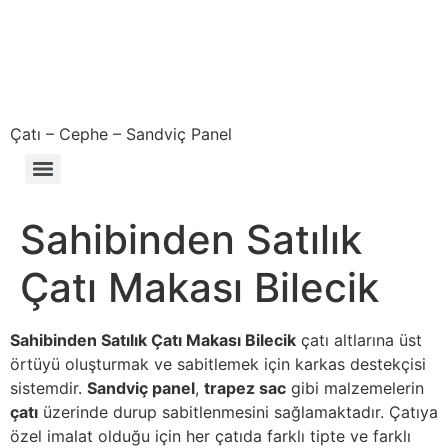
Çatı – Cephe – Sandviç Panel
Çıkma – Defolu – İkinci El – 2. El Sandviç Panel Fiyatları
Sahibinden Satılık
Çatı Makası Bilecik
Sahibinden Satılık Çatı Makası Bilecik
çatı altlarına üst
örtüyü oluşturmak ve sabitlemek için karkas destekçisi
sistemdir.
Sandviç panel
,
trapez sac
gibi malzemelerin
çatı
üzerinde durup sabitlenmesini sağlamaktadır. Çatıya
özel imalat olduğu için her çatıda farklı tipte ve farklı