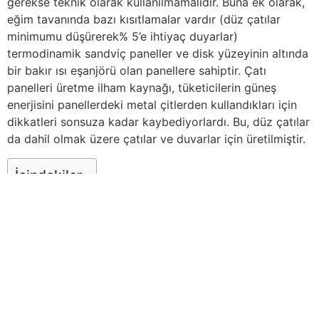
gerekse teknik olarak kullanılmamalıdır. Buna ek olarak,
eğim tavanında bazı kısıtlamalar vardır (düz çatılar
minimumu düşürerek% 5’e ihtiyaç duyarlar)
termodinamik sandviç paneller ve disk yüzeyinin altında
bir bakır ısı eşanjörü olan panellere sahiptir. Çatı
panelleri üretme ilham kaynağı, tüketicilerin güneş
enerjisini panellerdeki metal çitlerden kullandıkları için
dikkatleri sonsuza kadar kaybediyorlardı. Bu, düz çatılar
da dahil olmak üzere çatılar ve duvarlar için üretilmiştir.
İçindekiler
Çatı – Cephe – Sandviç Panel