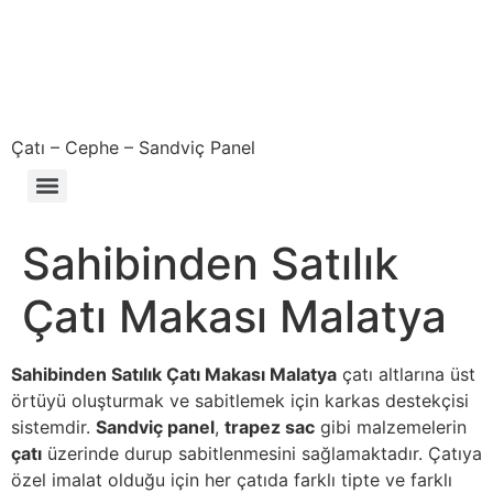
Çatı – Cephe – Sandviç Panel
Çıkma – Defolu – İkinci El – 2. El Sandviç Panel Fiyatları
Sahibinden Satılık
Çatı Makası Malatya
Sahibinden Satılık Çatı Makası Malatya
çatı altlarına üst
örtüyü oluşturmak ve sabitlemek için karkas destekçisi
sistemdir.
Sandviç panel
,
trapez sac
gibi malzemelerin
çatı
üzerinde durup sabitlenmesini sağlamaktadır. Çatıya
özel imalat olduğu için her çatıda farklı tipte ve farklı