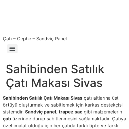
Çatı – Cephe – Sandviç Panel
Çıkma – Defolu – İkinci El – 2. El Sandviç Panel Fiyatları
Sahibinden Satılık
Çatı Makası Sivas
Sahibinden Satılık Çatı Makası Sivas
çatı altlarına üst
örtüyü oluşturmak ve sabitlemek için karkas destekçisi
sistemdir.
Sandviç panel
,
trapez sac
gibi malzemelerin
çatı
üzerinde durup sabitlenmesini sağlamaktadır. Çatıya
özel imalat olduğu için her çatıda farklı tipte ve farklı