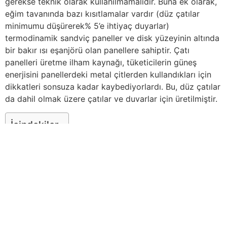
gerekse teknik olarak kullanılmamalıdır. Buna ek olarak,
eğim tavanında bazı kısıtlamalar vardır (düz çatılar
minimumu düşürerek% 5’e ihtiyaç duyarlar)
termodinamik sandviç paneller ve disk yüzeyinin altında
bir bakır ısı eşanjörü olan panellere sahiptir. Çatı
panelleri üretme ilham kaynağı, tüketicilerin güneş
enerjisini panellerdeki metal çitlerden kullandıkları için
dikkatleri sonsuza kadar kaybediyorlardı. Bu, düz çatılar
da dahil olmak üzere çatılar ve duvarlar için üretilmiştir.
İçindekiler
Çatı – Cephe – Sandviç Panel