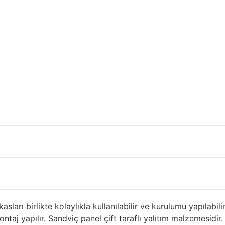
 Makasları Amasya
ına üst örtüyü oluşturmak ve sabitlemek için karkas destekç
i sağlamaktadır. Çatıya özel imalat olduğu için her çatıda f
 ve 2. El Çatı Makası Fiyatları
ğımız binalardan çıkan çatı makasları için stok ve durum bi
mamızdan alınız.
 , Defolu Sandviç Panel, Çıkma
Kullanılabilir Mi ?
kasları
birlikte kolaylıkla kullanılabilir ve kurulumu yapılabili
taj yapılır. Sandviç panel çift taraflı yalıtım malzemesidir. 