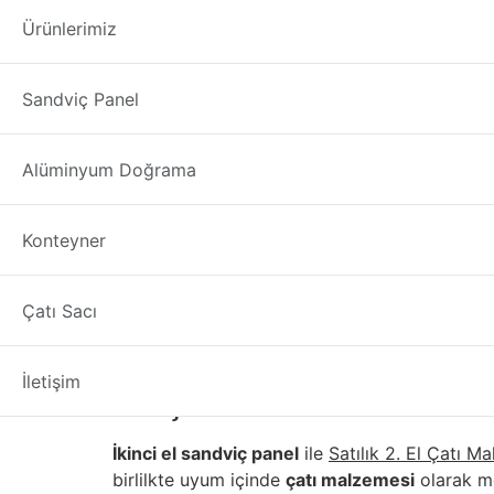
Satılık 2. El Çatı
Ürünlerimiz
Satılık 2. El Çatı Makasları Amasya
çatı altlar
Sandviç Panel
malzemelerin
çatı
üzerinde durup sabitlenmesin
çatı makası
sistemi mevcuttur.
Alüminyum Doğrama
İkinci El, Defolu, Çıkma
kulanılabilir mi ?
Konteyner
Satılık 2. El Çatı Makasları Amasya
söküm yaptı
için güncel
çatı makası fiyatları
bilgilerini fir
Çatı Sacı
İkinci El Sandviç Panel
İletişim
ve Çatı Makası Birlikte 
İkinci el sandviç panel
ile
Satılık 2. El Çatı Ma
birlilkte uyum içinde
çatı malzemesi
olarak mon