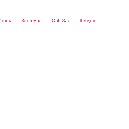
ğrama
Konteyner
Çatı Sacı
İletişim