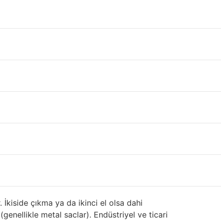
isi sistemdir.
Sandviç panel
,
trapez sac
gibi
arklı tipte ve farklı boyutlarda özel imalat
 Nedir ? Tekrardan
lgisi isteyiniz. Stoklar her zaman değiştiği
 ve 2. El Sandviç Panel
r. İkiside çıkma ya da ikinci el olsa dahi
(genellikle metal saclar). Endüstriyel ve ticari