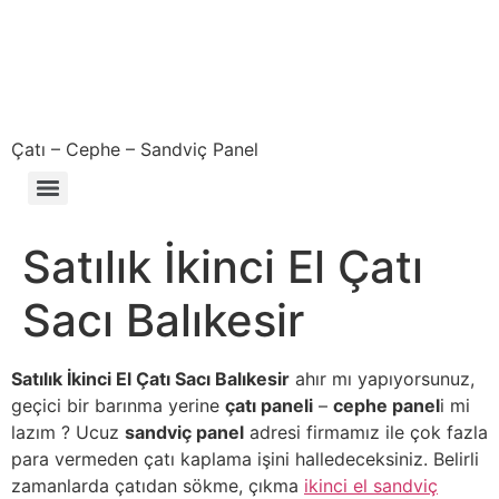
Çatı – Cephe – Sandviç Panel
Çıkma – Defolu – İkinci El – 2. El Sandviç Panel Fiyatları
Satılık İkinci El Çatı
Sacı Balıkesir
Satılık İkinci El Çatı Sacı Balıkesir
ahır mı yapıyorsunuz,
geçici bir barınma yerine
çatı paneli
–
cephe panel
i mi
lazım ? Ucuz
sandviç panel
adresi firmamız ile çok fazla
para vermeden çatı kaplama işini halledeceksiniz. Belirli
zamanlarda çatıdan sökme, çıkma
ikinci el sandviç