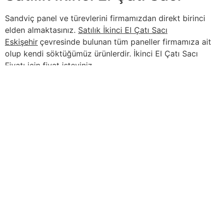
Sandviç panel ve türevlerini firmamızdan direkt birinci
elden almaktasınız.
Satılık İkinci El Çatı Sacı
Eskişehir
çevresinde bulunan tüm paneller firmamıza ait
olup kendi söktüğümüz ürünlerdir. İkinci El Çatı Sacı
Fiyatı için fiyat isteyiniz.
İçindekiler