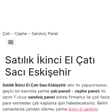
Çatı – Cephe – Sandviç Panel
Çıkma – Defolu – İkinci El – 2. El Sandviç Panel Fiyatları
Satılık İkinci El Çatı
Sacı Eskişehir
Satılık İkinci El Çatı Sacı Eskişehir
ahır mı yapıyorsunuz,
geçici bir barınma yerine
çatı paneli
–
cephe panel
i mi
lazım ? Ucuz
sandviç panel
adresi firmamız ile çok fazla
para vermeden çatı kaplama işini halledeceksiniz. Belirli
zamanlarda çatıdan sökme, çıkma
ikinci el sandviç