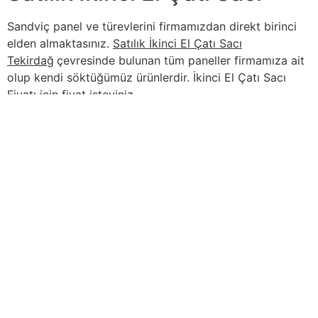
Sandviç panel ve türevlerini firmamızdan direkt birinci
elden almaktasınız.
Satılık İkinci El Çatı Sacı
Tekirdağ
çevresinde bulunan tüm paneller firmamıza ait
olup kendi söktüğümüz ürünlerdir. İkinci El Çatı Sacı
Fiyatı için fiyat isteyiniz.
İçindekiler