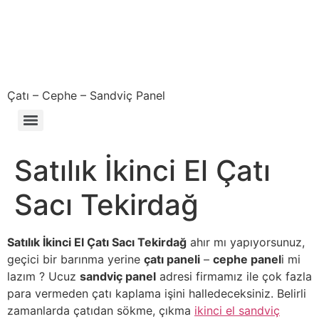
Çatı – Cephe – Sandviç Panel
Çıkma – Defolu – İkinci El – 2. El Sandviç Panel Fiyatları
Satılık İkinci El Çatı
Sacı Tekirdağ
Satılık İkinci El Çatı Sacı Tekirdağ
ahır mı yapıyorsunuz,
geçici bir barınma yerine
çatı paneli
–
cephe panel
i mi
lazım ? Ucuz
sandviç panel
adresi firmamız ile çok fazla
para vermeden çatı kaplama işini halledeceksiniz. Belirli
zamanlarda çatıdan sökme, çıkma
ikinci el sandviç