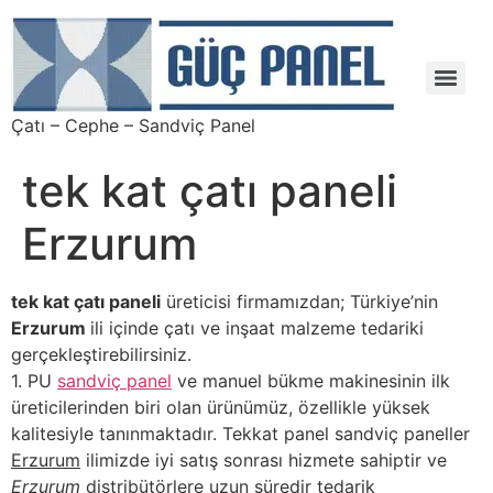
Çatı – Cephe – Sandviç Panel
Çıkma – Defolu – İkinci El – 2. El Sandviç Panel Fiyatları
tek kat çatı paneli
Erzurum
tek kat çatı paneli
üreticisi firmamızdan; Türkiye’nin
Erzurum
ili içinde çatı ve inşaat malzeme tedariki
gerçekleştirebilirsiniz.
1. PU
sandviç panel
ve manuel bükme makinesinin ilk
üreticilerinden biri olan ürünümüz, özellikle yüksek
kalitesiyle tanınmaktadır. Tekkat panel sandviç paneller
Erzurum
ilimizde iyi satış sonrası hizmete sahiptir ve
Erzurum
distribütörlere uzun süredir tedarik