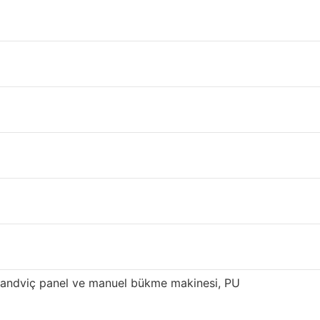
çekleştirebilirsiniz.
alitesiyle tanınmaktadır. Tekkat panel
ir tedarik edilmektedir.
süren yenilik ve optimizasyondan sonra, yüksek
if çelik kirişler 800.000 metrekare üretim
 sahibiz. Sandviç panelimiz, özellikle Doğu ve
sandviç panel ve manuel bükme makinesi, PU