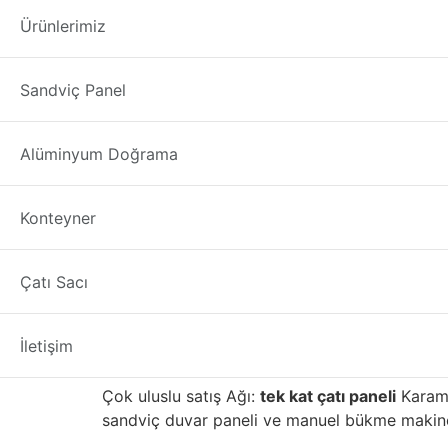
tek kat çatı pane
Ürünlerimiz
tek kat çatı paneli
üreticisi firmamızdan; Türk
Sandviç Panel
1. PU
sandviç panel
ve manuel bükme makinesini
sandviç paneller
Karaman
ilimizde iyi satış s
Alüminyum Doğrama
tek kat çatı paneli Karaman
Konteyner
tek kat çatı paneli seç
Çatı Sacı
Yapı malzemelerinin ilk üreticilerinden biriyd
kaliteli gelişmiş tuğla, taş, fayans, mozaik, 
alanı ile binayı daha çevre dostu ve enerji v
İletişim
İç Anadolu bölgesinde yüksek kalitesi ve iyi iti
Çok uluslu satış Ağı:
tek kat çatı paneli
Karama
sandviç duvar paneli ve manuel bükme makinesi