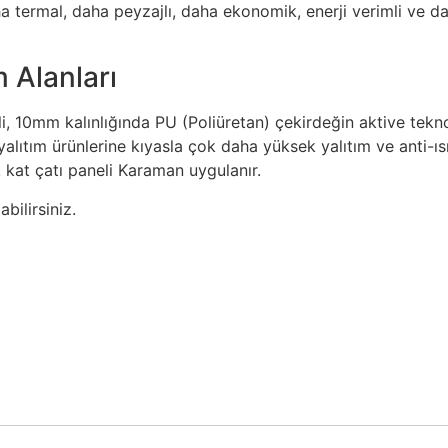
a termal, daha peyzajlı, daha ekonomik, enerji verimli ve d
m Alanları
li, 10mm kalınlığında PU (Poliüretan) çekirdeğin aktive tekno
 yalıtım ürünlerine kıyasla çok daha yüksek yalıtım ve anti-ıs
k kat çatı paneli Karaman uygulanır.
bilirsiniz.