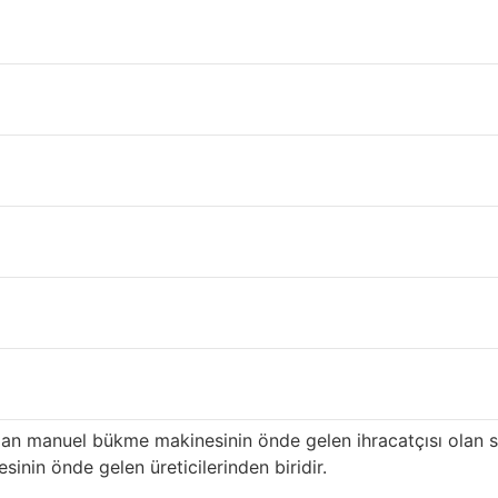
li Karaman
iye’nin
Karaman
ili içinde çatı ve inşaat malzeme tedariki ger
n ilk üreticilerinden biri olan ürünümüz, özellikle yüksek k
onrası hizmete sahiptir ve
Karaman
distribütörlere uzun süred
menin avantajları
i: yüksek kalitede en eksiksiz renkler ve desenler. Yıllarca 
ahşap desenli sandviç panel ve manuel bükme makinesi ve haf
erimli hale getirmeye kararlıyız. En mükemmel renk ve desene
barı ile ünlüdür.
n manuel bükme makinesinin önde gelen ihracatçısı olan 
nin önde gelen üreticilerinden biridir.