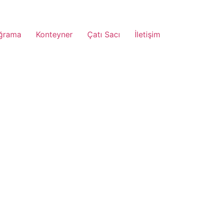
ğrama
Konteyner
Çatı Sacı
İletişim