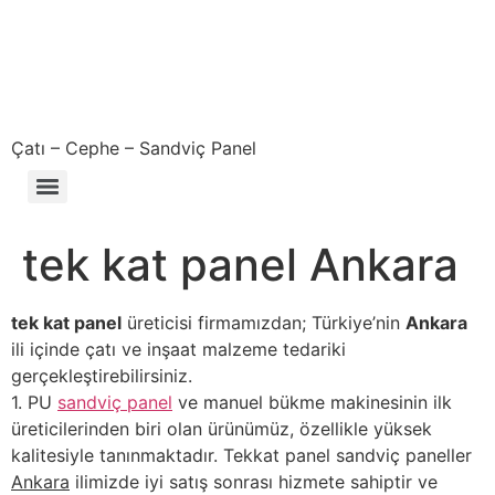
Çatı – Cephe – Sandviç Panel
Çıkma – Defolu – İkinci El – 2. El Sandviç Panel Fiyatları
tek kat panel Ankara
tek kat panel
üreticisi firmamızdan; Türkiye’nin
Ankara
ili içinde çatı ve inşaat malzeme tedariki
gerçekleştirebilirsiniz.
1. PU
sandviç panel
ve manuel bükme makinesinin ilk
üreticilerinden biri olan ürünümüz, özellikle yüksek
kalitesiyle tanınmaktadır. Tekkat panel sandviç paneller
Ankara
ilimizde iyi satış sonrası hizmete sahiptir ve