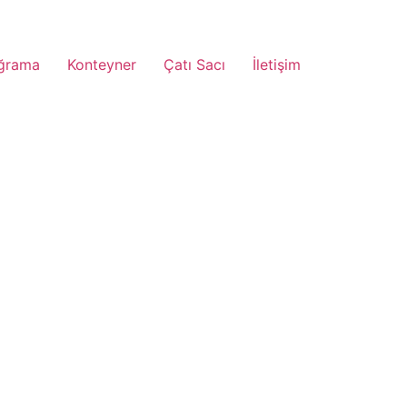
ğrama
Konteyner
Çatı Sacı
İletişim