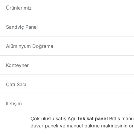
tek kat panel Bitli
Ürünlerimiz
tek kat panel
üreticisi firmamızdan; Türkiye’n
Sandviç Panel
1. PU
sandviç panel
ve manuel bükme makinesini
sandviç paneller
Bitlis
ilimizde iyi satış sonra
Alüminyum Doğrama
tek kat panel Bitlis
Konteyner
tek kat panel seçmenin
Çatı Sacı
Yapı malzemelerinin ilk üreticilerinden biriyd
kaliteli gelişmiş tuğla, taş, fayans, mozaik, 
alanı ile binayı daha çevre dostu ve enerji v
İletişim
İç Anadolu bölgesinde yüksek kalitesi ve iyi iti
Çok uluslu satış Ağı:
tek kat panel
Bitlis manu
duvar paneli ve manuel bükme makinesinin önde