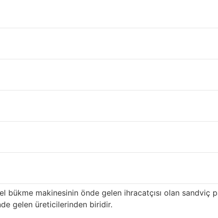
s
in
Bitlis
ili içinde çatı ve inşaat malzeme tedariki gerçekleştire
n ilk üreticilerinden biri olan ürünümüz, özellikle yüksek k
sı hizmete sahiptir ve
Bitlis
distribütörlere uzun süredir tedar
 avantajları
i: yüksek kalitede en eksiksiz renkler ve desenler. Yıllarca 
ahşap desenli sandviç panel ve manuel bükme makinesi ve haf
erimli hale getirmeye kararlıyız. En mükemmel renk ve desene
barı ile ünlüdür.
el bükme makinesinin önde gelen ihracatçısı olan sandviç
 gelen üreticilerinden biridir.