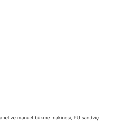
bilirsiniz.
alitesiyle tanınmaktadır. Tekkat panel
ik edilmektedir.
süren yenilik ve optimizasyondan sonra, yüksek
if çelik kirişler 800.000 metrekare üretim
 sahibiz. Sandviç panelimiz, özellikle Doğu ve
 panel ve manuel bükme makinesi, PU sandviç