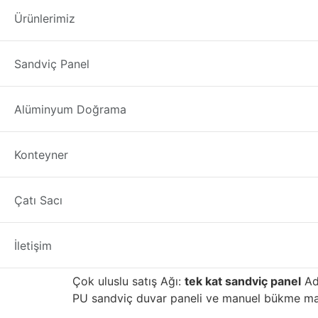
tek kat sandviç p
Ürünlerimiz
tek kat sandviç panel
üreticisi firmamızdan; T
Sandviç Panel
1. PU
sandviç panel
ve manuel bükme makinesini
sandviç paneller
Adıyaman
ilimizde iyi satış 
Alüminyum Doğrama
tek kat sandviç panel Adıyaman
Konteyner
tek kat sandviç panel 
Çatı Sacı
Yapı malzemelerinin ilk üreticilerinden biriyd
kaliteli gelişmiş tuğla, taş, fayans, mozaik, 
alanı ile binayı daha çevre dostu ve enerji v
İletişim
İç Anadolu bölgesinde yüksek kalitesi ve iyi iti
Çok uluslu satış Ağı:
tek kat sandviç panel
Ad
PU sandviç duvar paneli ve manuel bükme makin