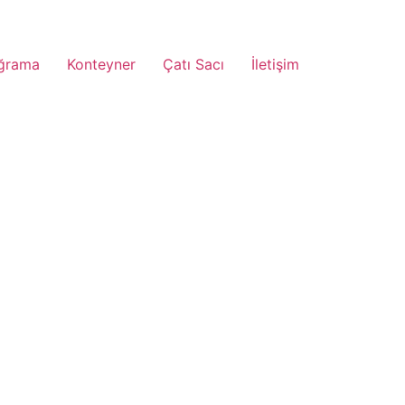
ğrama
Konteyner
Çatı Sacı
İletişim