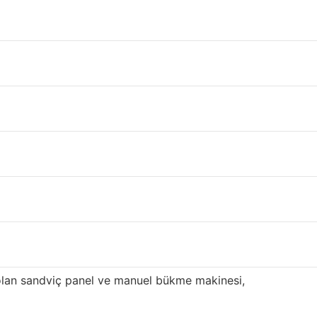
i gerçekleştirebilirsiniz.
alitesiyle tanınmaktadır. Tekkat panel
edir tedarik edilmektedir.
süren yenilik ve optimizasyondan sonra, yüksek
if çelik kirişler 800.000 metrekare üretim
 sahibiz. Sandviç panelimiz, özellikle Doğu ve
lan sandviç panel ve manuel bükme makinesi,