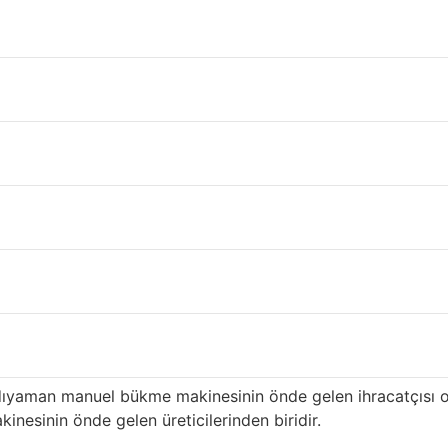
anel Adıyaman
ürkiye’nin
Adıyaman
ili içinde çatı ve inşaat malzeme tedarik
n ilk üreticilerinden biri olan ürünümüz, özellikle yüksek k
sonrası hizmete sahiptir ve
Adıyaman
distribütörlere uzun sür
seçmenin avantajları
i: yüksek kalitede en eksiksiz renkler ve desenler. Yıllarca 
ahşap desenli sandviç panel ve manuel bükme makinesi ve haf
erimli hale getirmeye kararlıyız. En mükemmel renk ve desene
barı ile ünlüdür.
ıyaman manuel bükme makinesinin önde gelen ihracatçısı o
esinin önde gelen üreticilerinden biridir.