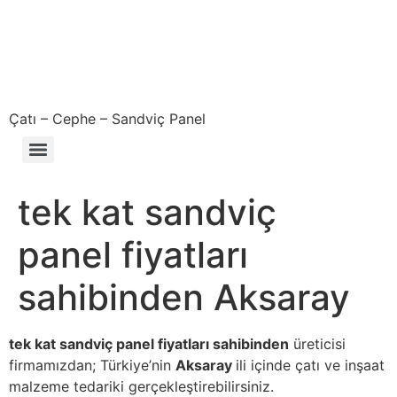
Çatı – Cephe – Sandviç Panel
Çıkma – Defolu – İkinci El – 2. El Sandviç Panel Fiyatları
tek kat sandviç
panel fiyatları
sahibinden Aksaray
tek kat sandviç panel fiyatları sahibinden
üreticisi
firmamızdan; Türkiye’nin
Aksaray
ili içinde çatı ve inşaat
malzeme tedariki gerçekleştirebilirsiniz.