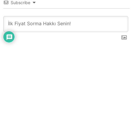
Subscribe
0
YORUM
Çatı – Cephe – Sandviç Panel