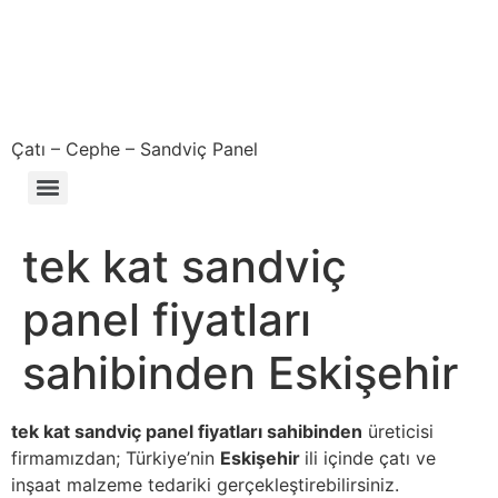
Çatı – Cephe – Sandviç Panel
Çıkma – Defolu – İkinci El – 2. El Sandviç Panel Fiyatları
tek kat sandviç
panel fiyatları
sahibinden Eskişehir
tek kat sandviç panel fiyatları sahibinden
üreticisi
firmamızdan; Türkiye’nin
Eskişehir
ili içinde çatı ve
inşaat malzeme tedariki gerçekleştirebilirsiniz.