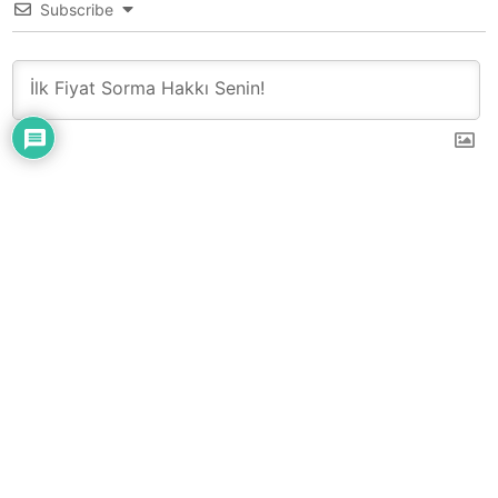
Subscribe
0
YORUM
Çatı – Cephe – Sandviç Panel