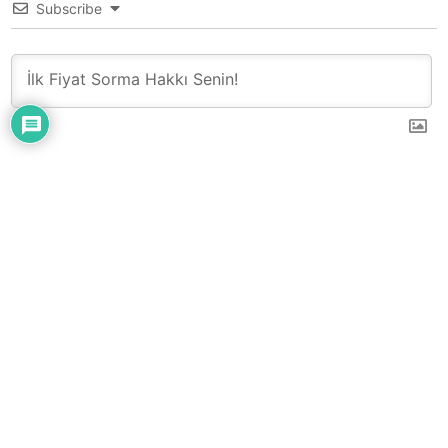
Subscribe
0
YORUM
Çatı – Cephe – Sandviç Panel