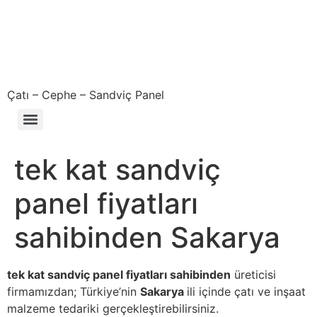
Çatı – Cephe – Sandviç Panel
Çıkma – Defolu – İkinci El – 2. El Sandviç Panel Fiyatları
tek kat sandviç
panel fiyatları
sahibinden Sakarya
tek kat sandviç panel fiyatları sahibinden
üreticisi
firmamızdan; Türkiye’nin
Sakarya
ili içinde çatı ve inşaat
malzeme tedariki gerçekleştirebilirsiniz.