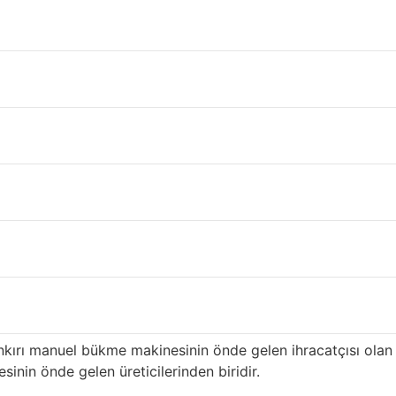
arı Çankırı
ürkiye’nin
Çankırı
ili içinde çatı ve inşaat malzeme tedariki ge
n ilk üreticilerinden biri olan ürünümüz, özellikle yüksek k
rası hizmete sahiptir ve
Çankırı
distribütörlere uzun süredir t
seçmenin avantajları
i: yüksek kalitede en eksiksiz renkler ve desenler. Yıllarca 
ahşap desenli sandviç panel ve manuel bükme makinesi ve haf
erimli hale getirmeye kararlıyız. En mükemmel renk ve desene
barı ile ünlüdür.
kırı manuel bükme makinesinin önde gelen ihracatçısı ola
nin önde gelen üreticilerinden biridir.