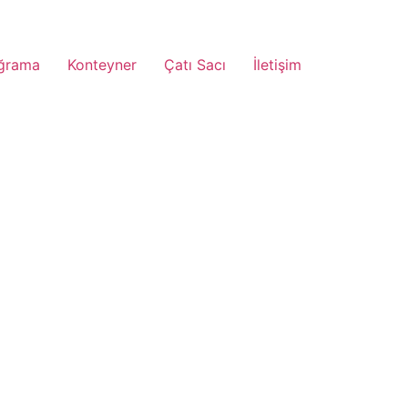
ğrama
Konteyner
Çatı Sacı
İletişim