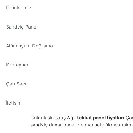
tekkat panel fiyatl
Ürünlerimiz
tekkat panel fiyatları
üreticisi firmamızdan; T
Sandviç Panel
1. PU
sandviç panel
ve manuel bükme makinesini
sandviç paneller
Çankırı
ilimizde iyi satış son
Alüminyum Doğrama
tekkat panel fiyatları Çankırı
Konteyner
tekkat panel fiyatları 
Çatı Sacı
Yapı malzemelerinin ilk üreticilerinden biriyd
kaliteli gelişmiş tuğla, taş, fayans, mozaik, 
alanı ile binayı daha çevre dostu ve enerji v
İletişim
İç Anadolu bölgesinde yüksek kalitesi ve iyi iti
Çok uluslu satış Ağı:
tekkat panel fiyatları
Çan
sandviç duvar paneli ve manuel bükme makinesi