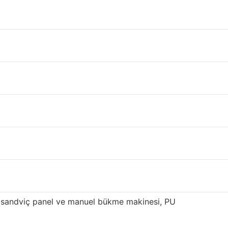
rçekleştirebilirsiniz.
alitesiyle tanınmaktadır. Tekkat panel
edarik edilmektedir.
süren yenilik ve optimizasyondan sonra, yüksek
if çelik kirişler 800.000 metrekare üretim
 sahibiz. Sandviç panelimiz, özellikle Doğu ve
n sandviç panel ve manuel bükme makinesi, PU