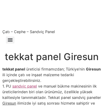
Çatı – Cephe – Sandviç Panel
Çıkma – Defolu – İkinci El – 2. El Sandviç Panel Fiyatları
tekkat panel Giresun
tekkat panel
üreticisi firmamızdan; Türkiye’nin
Giresun
ili içinde çatı ve inşaat malzeme tedariki
gerçekleştirebilirsiniz.
1. PU
sandviç panel
ve manuel bükme makinesinin ilk
üreticilerinden biri olan ürünümüz, özellikle yüksek
kalitesiyle tanınmaktadır. Tekkat panel sandviç paneller
Giresun
ilimizde iyi satış sonrası hizmete sahiptir ve