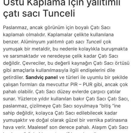
Üstü Kaplama İçin yalıtımlı
çatı sacı Tunceli
Paslanmaz, ancak görünüm için boyalı Çatı Sacı
kaplamalı olmalıdır. Kaplamalar çelikte kullanılana
benzer. Alüminyum
yalıtımlı çatı sacı Tunceli
çok
yumuşak bir metaldir, bu nedenle kolaylıkla buruşmakta
ve sarsmaktadır ve neredeyse çelik kadar Çatı Sacı
değildir. Çevreciler, bu değerli kaynağın Çatı Sacı örtüsü
gibi amaçlarla kullanılmasıyla ilgili endişelerini dile
getirdiler.
Sandviç panel
ve türleri ile uyumlu bir şekilde
çalışan formları da mevcuttur PIR – PUR gibi, ancak çok
pahalı olabilir. Çatı Sacı düzey evlerde çarpıcı çatılar
sunar. Yüzlerce yıldır kullanılan bakır Çatı Sacı Çatı Sacı,
paslanmaz, çizilmeye Çatı Sacı soyulmaya “bitiş “ine
sahip değildir, kolayca Çatı Sacı edilebilecek kadar
yumuşaktır ve doğal olarak güzel bir vernika patinasına
hava verir. Maalesef son derece pahalı. Alaşım Çatı Sacı