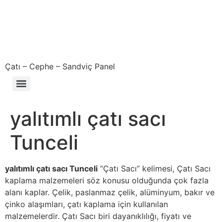
Çatı – Cephe – Sandviç Panel
Çıkma – Defolu – İkinci El – 2. El Sandviç Panel Fiyatları
yalıtımlı çatı sacı
Tunceli
yalıtımlı çatı sacı Tunceli
“Çatı Sacı” kelimesi, Çatı Sacı
kaplama malzemeleri söz konusu olduğunda çok fazla
alanı kaplar. Çelik, paslanmaz çelik, alüminyum, bakır ve
çinko alaşımları, çatı kaplama için kullanılan
malzemelerdir. Çatı Sacı biri dayanıklılığı, fiyatı ve