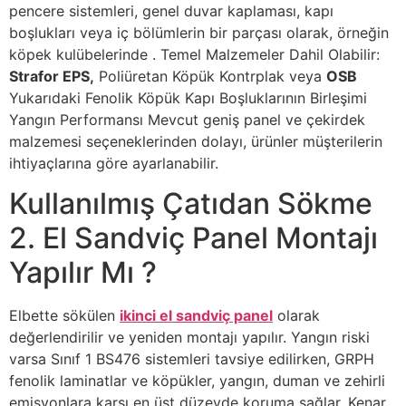
pencere sistemleri, genel duvar kaplaması, kapı
boşlukları veya iç bölümlerin bir parçası olarak, örneğin
köpek kulübelerinde . Temel Malzemeler Dahil Olabilir:
Strafor EPS,
Poliüretan Köpük Kontrplak veya
OSB
Yukarıdaki Fenolik Köpük Kapı Boşluklarının Birleşimi
Yangın Performansı Mevcut geniş panel ve çekirdek
malzemesi seçeneklerinden dolayı, ürünler müşterilerin
ihtiyaçlarına göre ayarlanabilir.
Kullanılmış Çatıdan Sökme
2. El Sandviç Panel Montajı
Yapılır Mı ?
Elbette sökülen
ikinci el sandviç panel
olarak
değerlendirilir ve yeniden montajı yapılır. Yangın riski
varsa Sınıf 1 BS476 sistemleri tavsiye edilirken, GRPH
fenolik laminatlar ve köpükler, yangın, duman ve zehirli
emisyonlara karşı en üst düzeyde koruma sağlar. Kenar