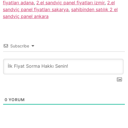
fiyatları adana
,
2.el sandviç panel fiyatları izmir
,
2.el
sandviç panel fiyatları sakarya
,
sahibinden satılık 2 el
sandviç panel ankara
Subscribe
0
YORUM