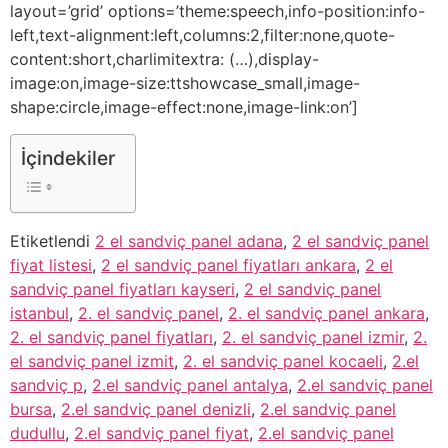
layout=’grid’ options=’theme:speech,info-position:info-
left,text-alignment:left,columns:2,filter:none,quote-
content:short,charlimitextra: (…),display-
image:on,image-size:ttshowcase_small,image-
shape:circle,image-effect:none,image-link:on’]
İçindekiler
Etiketlendi
2 el sandviç panel adana
,
2 el sandviç panel
fiyat listesi
,
2 el sandviç panel fiyatları ankara
,
2 el
sandviç panel fiyatları kayseri
,
2 el sandviç panel
istanbul
,
2. el sandviç panel
,
2. el sandviç panel ankara
,
2. el sandviç panel fiyatları
,
2. el sandviç panel izmir
,
2.
el sandviç panel izmit
,
2. el sandviç panel kocaeli
,
2.el
sandviç p
,
2.el sandviç panel antalya
,
2.el sandviç panel
bursa
,
2.el sandviç panel denizli
,
2.el sandviç panel
dudullu
,
2.el sandviç panel fiyat
,
2.el sandviç panel